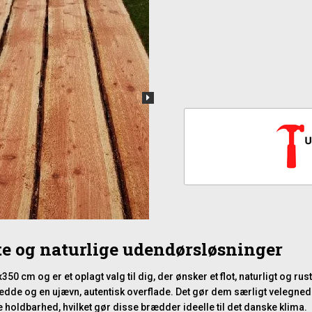
te og naturlige udendørsløsninger
0 cm og er et oplagt valg til dig, der ønsker et flot, naturligt og ru
dde og en ujævn, autentisk overflade. Det gør dem særligt velegnede t
 holdbarhed, hvilket gør disse brædder ideelle til det danske klima.