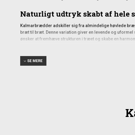
Naturligt udtryk skabt af hele
Kalmarbrædder adskiller sig fra almindelige høvlede brædd
bræt til bræt. Denne variation giver en levende og uformel
ønsker at fremhæve strukturen i træet og skabe en har
Typiske anvendelser i have og
SE MERE
Kalmarbrædder i lærk bruges ofte til opbygning af hegn, 
ideelle til områder, hvor man ønsker en afslappet og natur
hvilket udtryk man ønsker, og de fungerer godt som beklædni
Praktiske overvejelser ved mo
Ved montering af kalmarbrædder er det en fordel at tage h
K
tilpasses løbende. Det er en god idé at lægge brædderne
kan udvide og trække sig sammen alt efter fugtighed, så s
sikre en stabil og holdbar konstruktion.