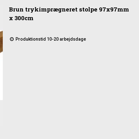
Brun trykimprægneret stolpe 97x97mm
x 300cm
r det modstandsdygtigt over for fugt og vejrpåvirkning. Derfor er det
æfarve længere, kan brædderne behandles med olie beregnet til ude
ste måneder efter montering.
Produktionstid 10-20 arbejdsdage
rustik overflade.
k.
ruktioner.
g, der ønsker en robust og smuk løsning med et naturligt præg. Med de
g række udendørs projekter.