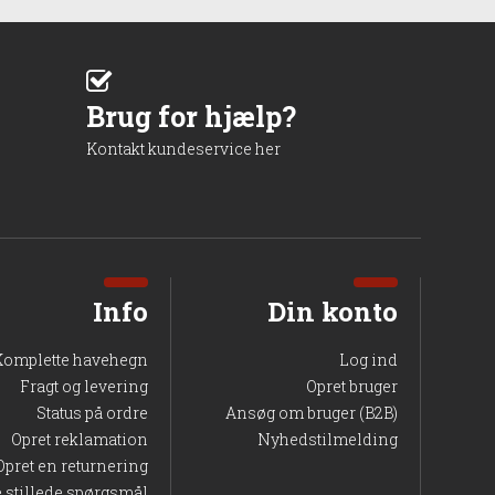
Brug for hjælp?
Kontakt kundeservice her
Info
Din konto
Komplette havehegn
Log ind
Fragt og levering
Opret bruger
Status på ordre
Ansøg om bruger (B2B)
Opret reklamation
Nyhedstilmelding
Opret en returnering
e stillede spørgsmål