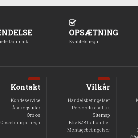
ENDELSE
OPSÆTNING
 hele Danmark
Kvalitetshegn
Kontakt
Vilkår
Kundeservice
Handelsbetingelser
Åbningstider
Persondatapolitik
Om os
Sitemap
Opsætning af hegn
Bliv B2B forhandler
Montagebetingelser
Oft