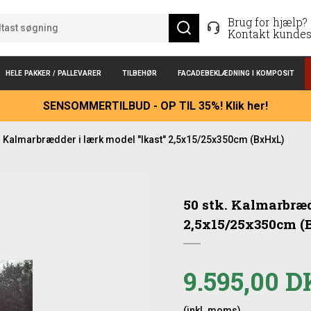
Brug for hjælp?
Kontakt kundes
HELE PAKKER / PALLEVARER
TILBEHØR
FACADEBEKLÆDNING I KOMPOSIT
SENSOMMERTILBUD - OP TIL 35%! Klik her!
. Kalmarbrædder i lærk model "Ikast" 2,5x15/25x350cm (BxHxL)
50 stk. Kalmarbræd
2,5x15/25x350cm (
9.595,00 
(inkl. moms)