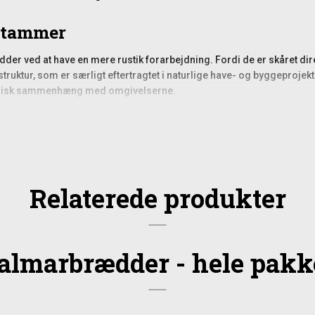
 stammer
er ved at have en mere rustik forarbejdning. Fordi de er skåret dir
 struktur, som er særligt eftertragtet i naturlige have- og byggeproje
monisk sammenhæng med omgivelserne.
 udendørsbyggeri
bålhytter, redskabsskure, facadebeklædning eller mindre konstruktio
lig stil, og hvor variationen i brædderne kan komme til sin ret. Bræ
ng, der skal blende ind i naturen uden at virke for poleret eller ens
Relaterede produkter
ntage
øjde for bræddernes naturlige variationer. Da de ikke er ens i bredd
almarbrædder - hele pakk
 op i den rækkefølge, du vil bruge dem, så du kan skabe en harmoni
ørg for korrekt afstand mellem brædderne. Derudover anbefales rustfr