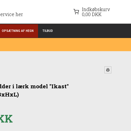
Indkøbskurv
ervice her
0,00 DKK
OPSÆTNING AF HEGN
TILBUD
der i lærk model "Ikast"
BxHxL)
DKK