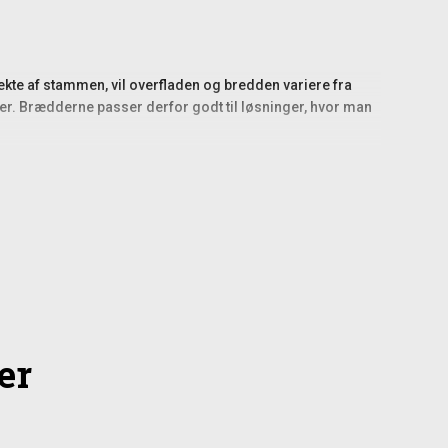
ekte af stammen, vil overfladen og bredden variere fra
kter. Brædderne passer derfor godt til løsninger, hvor man
nsprojekter på grunden. Den rustikke overflade gør dem
dderne kan monteres både vandret og lodret, afhængigt af
artet.
en, bør du arbejde med en løsning, hvor hver bræt
er
sk helhed med både brede og smallere brædder. Lærketræ
i eller galvaniserede skruer til udendørs brug for at