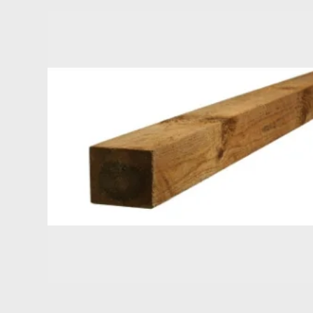
Holdbarhed og vedligeholdelse
Lærk er en træsort, der naturligt indeholder olier, som gø
sølvgråt udseende over tid. Vil man bevare den varme tr
efterspænding af skruer kan være en fordel, især i de før
Produktfordele
Fremstillet af hele stammer, hvilket giver en naturlig og 
Varierende bredde skaber et autentisk og levende udtry
Lærketræ er stærkt, holdbart og vejrbestandigt.
Velegnet til hegn, beklædning og andre udendørs konst
Brædderne måler 2,5x15/25x350 cm og er model Ikast.
Kalmarbrædder i lærk model Ikast er et sikkert valg til di
materiale, der både fungerer praktisk og æstetisk i en lan