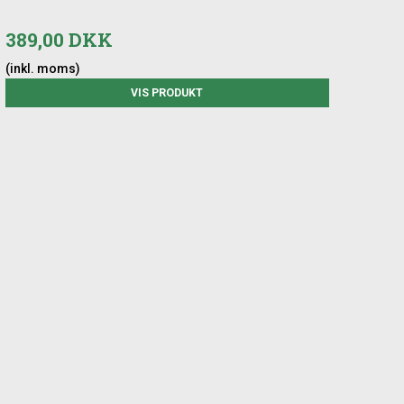
389,00 DKK
 velegnet til brug uden behandling, hvis man ønsker et
(inkl. moms)
ndørs lærk. Regelmæssig visuel kontrol af brædderne og
VIS PRODUKT
res styrke, holdbarhed og karakterfulde udtryk får du et