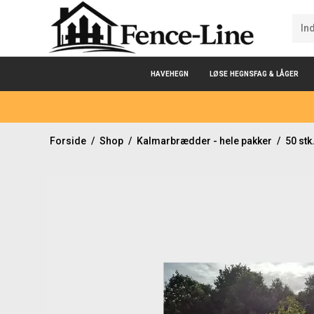
HAVEHEGN
LØSE HEGNSFAG & LÅGER
Forside
/
Shop
/
Kalmarbrædder - hele pakker
/
50 stk