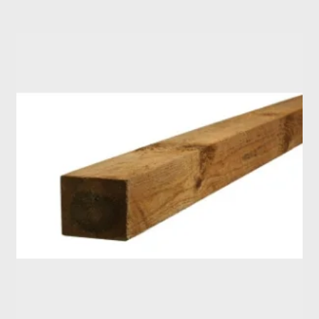
patina, som fremhæver det rustikke udtryk. Ønsker du at
bevare den oprindelige farve længere, kan træet behandles
med en egnet olie, men dette er ikke nødvendigt for
holdbarheden.
Produktfordele
Fremstillet af massivt lærketræ udskåret direkte af hele
stammer.
Naturligt modstandsdygtigt og langtidsholdbart materiale
til udendørs brug.
Minimal vedligeholdelse og mulighed for naturlig
patinering.
Levende og autentisk udtryk, der giver karakter til enhver
konstruktion.
Velegnet til hegn, beklædning og kreative haveprojekter.
Et stærkt valg til dit næste
projekt