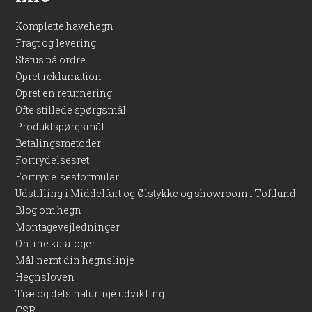
Komplette havehegn
Fragt og levering
Status på ordre
Opret reklamation
Opret en returnering
Ofte stillede spørgsmål
Produktspørgsmål
Betalingsmetoder
Fortrydelsesret
Fortrydelsesformular
Udstilling i Middelfart og Ølstykke og showroom i Toftlund
Blog om hegn
Montagevejledninger
Online kataloger
Mål nemt din hegnslinje
Hegnsloven
Træ og dets naturlige udvikling
CSR