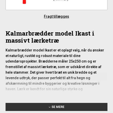
Fragt tillægges
Kalmarbrædder model Ikast i
massivt lærketræ
Kalmarbrædder model Ikast er et oplagt valg, når du ønsker
et naturligt, rustikt og robust materiale til dine
udendørsprojekter. Brædderne måler 25x250 cm og er
fremstillet af massivt lærketræ, som er udskåret direkte af
hele stammer. Det giver hvert bræt en unik bredde og et
levende udtryk, der passer perfekt til alt fra hegn og
afskærmning til mindre byggerier og kreative løsninger i
haven. Lærk er kendt for sin naturlige styrke og
modstandsdygtighed, hvilket gør disse kalmarbrædder til en
holdbar løsning uden behov for avanceret vedligeholdelse.
SE MERE