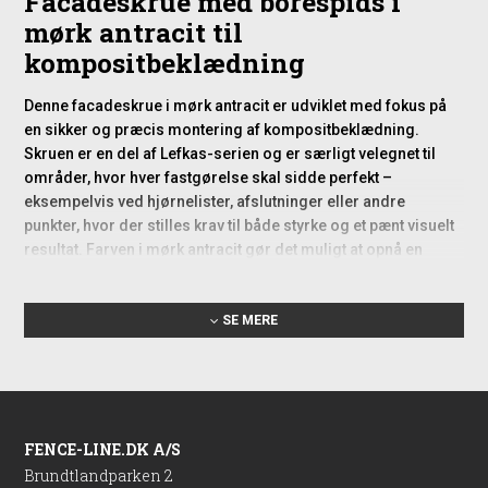
Facadeskrue med borespids i
mørk antracit til
kompositbeklædning
Denne facadeskrue i mørk antracit er udviklet med fokus på
en sikker og præcis montering af kompositbeklædning.
Skruen er en del af Lefkas-serien og er særligt velegnet til
områder, hvor hver fastgørelse skal sidde perfekt –
eksempelvis ved hjørnelister, afslutninger eller andre
punkter, hvor der stilles krav til både styrke og et pænt visuelt
resultat. Farven i mørk antracit gør det muligt at opnå en
diskret og harmonisk finish, da skruen falder naturligt ind i
kompositmaterialets udtryk.
SE MERE
En af de største fordele er den integrerede borespids, som
gør forboring unødvendigt i de fleste situationer. Det sparer
både tid og kræfter og reducerer risikoen for, at materialet
flækker eller beskadiges under monteringen. For en privat
boligejer, der måske kun monterer kompositbeklædning
FENCE-LINE.DK A/S
nogle få gange i livet, betyder dette en langt mere overskuelig
arbejdsproces og et resultat, der lever op til de forventede
Brundtlandparken 2