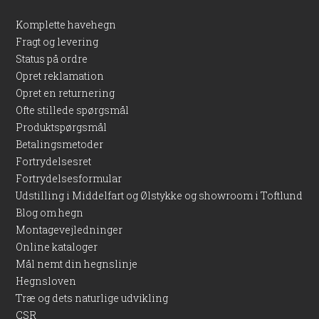
Komplette havehegn
Fragt og levering
Status på ordre
Opret reklamation
Opret en returnering
Ofte stillede spørgsmål
Produktspørgsmål
Betalingsmetoder
Fortrydelsesret
Fortrydelsesformular
Udstilling i Middelfart og Ølstykke og showroom i Toftlund
Blog om hegn
Montagevejledninger
Online kataloger
Mål nemt din hegnslinje
Hegnsloven
Træ og dets naturlige udvikling
CSR