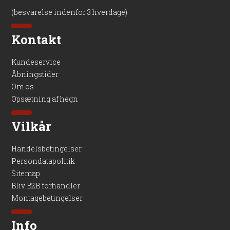
Anvendelse
(besvarelse indenfor 3 hverdage)
Stockholm komposithegn
Kontakt
Kundeservice
Åbningstider
Om os
Opsætning af hegn
Vilkår
Handelsbetingelser
Persondatapolitik
Sitemap
Bliv B2B forhandler
Montagebetingelser
Info