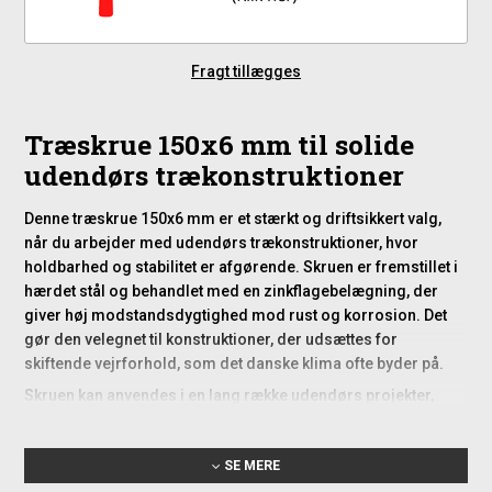
Fragt tillægges
Træskrue 150x6 mm til solide
udendørs trækonstruktioner
Denne træskrue 150x6 mm er et stærkt og driftsikkert valg,
når du arbejder med udendørs trækonstruktioner, hvor
holdbarhed og stabilitet er afgørende. Skruen er fremstillet i
hærdet stål og behandlet med en zinkflagebelægning, der
giver høj modstandsdygtighed mod rust og korrosion. Det
gør den velegnet til konstruktioner, der udsættes for
skiftende vejrforhold, som det danske klima ofte byder på.
Skruen kan anvendes i en lang række udendørs projekter,
herunder terrasser, hegn, carporte og andre konstruktioner,
hvor træ skal samles sikkert og holde i mange år. Med sin
SE MERE
kombination af styrke og vejrbestandighed er den et praktisk