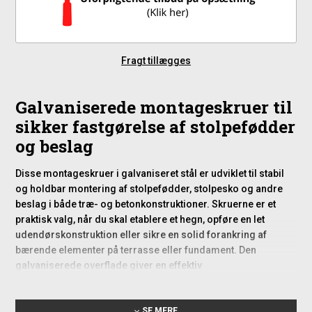
Fragt tillægges
Galvaniserede montageskruer til
sikker fastgørelse af stolpefødder
og beslag
Disse montageskruer i galvaniseret stål er udviklet til stabil
og holdbar montering af stolpefødder, stolpesko og andre
beslag i både træ- og betonkonstruktioner. Skruerne er et
praktisk valg, når du skal etablere et hegn, opføre en let
udendørskonstruktion eller sikre en solid forankring af
bærende elementer på terrasse eller fundament. Den
galvaniserede overflade giver en effektiv
korrosionsbeskyttelse, som gør skruerne velegnede til
montage i miljøer med fugt, regn og temperatursvingninger.
SE MERE