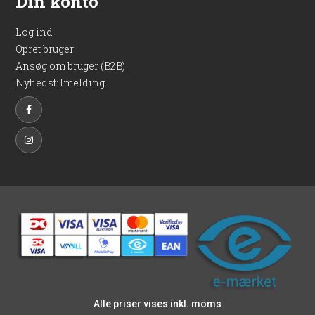
Din konto
Velegnet til både træ- og betonunderlag.
Leveres i pakke med 4 stk., passende til montering af ét
Log ind
beslag.
Opret bruger
Stålgrå farve, som integreres diskret i konstruktionen.
Ansøg om bruger (B2B)
Med disse galvaniserede montageskruer får du en pålidelig
Nyhedstilmelding
løsning til montering af stolpefødder og beslag, uanset om
du arbejder med et hegn, en let konstruktion eller en
terrasseløsning. De er nemme at anvende, robuste i brug og
designet til at give en stabil forankring, som holder i mange
år. Et sikkert valg til både nye projekter og udskiftning af
eksisterende fastgørelser.
Alle priser vises inkl. moms