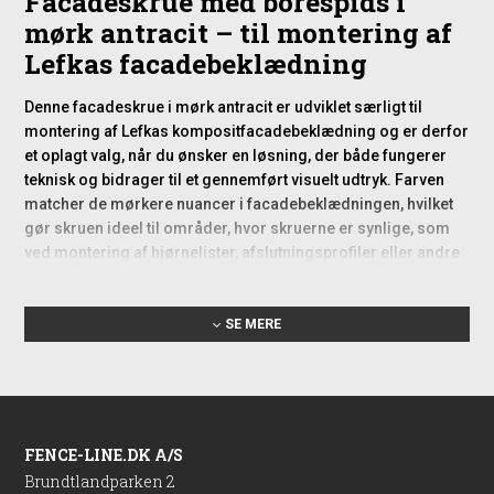
Facadeskrue med borespids i
mørk antracit – til montering af
Lefkas facadebeklædning
Denne facadeskrue i mørk antracit er udviklet særligt til
montering af Lefkas kompositfacadebeklædning og er derfor
et oplagt valg, når du ønsker en løsning, der både fungerer
teknisk og bidrager til et gennemført visuelt udtryk. Farven
matcher de mørkere nuancer i facadebeklædningen, hvilket
gør skruen ideel til områder, hvor skruerne er synlige, som
ved montering af hjørnelister, afslutningsprofiler eller andre
detaljer, der afslutter facaden. Kombinationen af borespids
og den relativt slanke dimension gør skruen let at arbejde
SE MERE
med, samtidig med at den giver et sikkert og stabilt resultat.
Skruens funktion og anvendelse
Facadeskruen bruges primært til at fastgøre synlige
elementer i et facadeprojekt, hvor der stilles krav til både
FENCE-LINE.DK A/S
æstetik og funktionalitet. Den kan anvendes i forbindelse med
Brundtlandparken 2