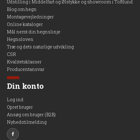
Udstilling i Middelfart og Ølstykke og showroom i Toftlund
Blog om hegn
Montagevejledninger
Online kataloger
Mål nemt din hegnslinje
Hegnsloven
Træ og dets naturlige udvikling
CSR
Kvalitetsklasser
Producentansvar
Din konto
Log ind
Opret bruger
Ansøg om bruger (B2B)
Nyhedstilmelding