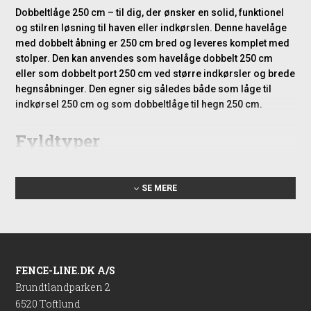
Dobbeltlåge 250 cm – til dig, der ønsker en solid, funktionel
og stilren løsning til haven eller indkørslen. Denne havelåge
med dobbelt åbning er 250 cm bred og leveres komplet med
stolper. Den kan anvendes som havelåge dobbelt 250 cm
eller som dobbelt port 250 cm ved større indkørsler og brede
hegnsåbninger. Den egner sig således både som låge til
indkørsel 250 cm og som dobbeltlåge til hegn 250 cm.
Fyldtyper
Vi tilbyder et bredt udvalg af fyld til lågen, så du har mulighed
for at tilpasse den til resten af dit hegn. Følgende fyldtyper er
SE MERE
tilgængelige:
Lægtehegn i alle varianter (se billede 1 og 2 for inspiration
- billede 1 er i pine og billede 2 er sortmalet)
Klinkehegn i alle varianter (se billede 3 og 4 for
inspiration)
FENCE-LINE.DK A/S
Bræddehegn i alle varianter (se billede 5 og 6 for
Brundtlandparken 2
inspiration)
6520 Toftlund
Plankehegn i alle varianter (se billede 7 for inspiration)