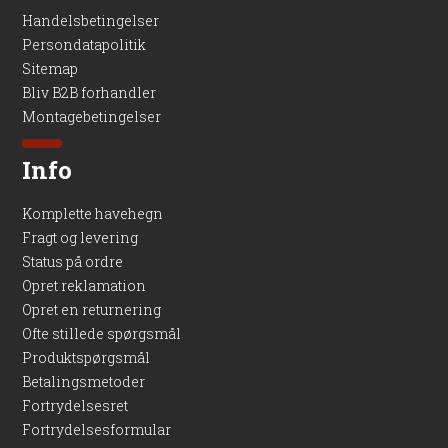
Handelsbetingelser
OBS:
Husk at notere højden i ordre kommentarfeltet, samt
Persondatapolitik
hvilket fyld vi skal lægge i.
Sitemap
Bliv B2B forhandler
Under bestillingen bedes du venligst bestemme dig for
Montagebetingelser
lågeretningen og skrive dette i kommentarfeltet under
bestillingen, se nedenstående:
Info
Komplette havehegn
Fragt og levering
Status på ordre
Opret reklamation
Opret en returnering
Ofte stillede spørgsmål
Produktspørgsmål
Betalingsmetoder
Fortrydelsesret
Fortrydelsesformular