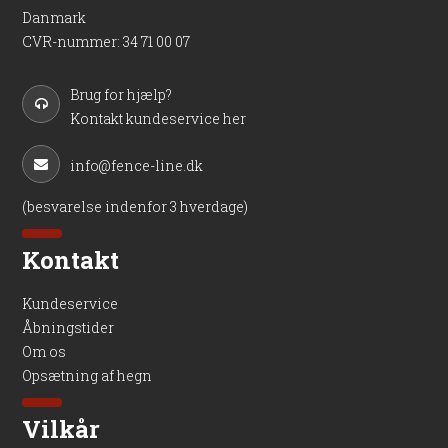
Danmark
CVR-nummer
:
34 71 00 07
Brug for hjælp?
Kontakt kundeservice her
info@fence-line.dk
(besvarelse indenfor 3 hverdage)
Kontakt
Kundeservice
Åbningstider
Om os
Opsætning af hegn
Vilkår