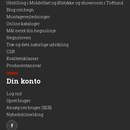
Udstilling i Middelfart og Ølstykke og showroom i Toftlund
Blog om hegn
Montagevejledninger
Online kataloger
Mål nemt din hegnslinje
Hegnsloven
Træ og dets naturlige udvikling
CSR
Kvalitetsklasser
Producentansvar
Din konto
Log ind
Opret bruger
Ansøg om bruger (B2B)
Nyhedstilmelding