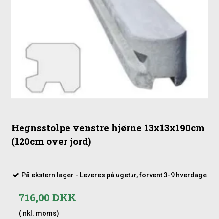
Hver sektion dækker:
195 cm inkl. en stolpe (ved 10x12 cm stolper) eller
198 cm inkl. en stolpe (ved 13x13 cm stolper)
Malede hegn er grundbehandlede og der må påregnes
løbende efterbehandling.
Hegnsstolpe venstre hjørne 13x13x190cm
(120cm over jord)
På ekstern lager - Leveres på ugetur, forvent 3-9 hverdage
716,00 DKK
(inkl. moms)