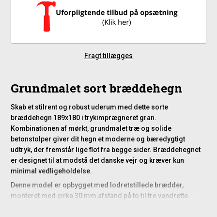
Fragt tillægges
Grundmalet sort bræddehegn
Skab et stilrent og robust uderum med dette sorte
bræddehegn 189x180 i trykimprægneret gran.
Kombinationen af mørkt, grundmalet træ og solide
betonstolper giver dit hegn et moderne og bæredygtigt
udtryk, der fremstår lige flot fra begge sider. Bræddehegnet
er designet til at modstå det danske vejr og kræver kun
minimal vedligeholdelse.
Denne model er opbygget med lodretstillede brædder,
monteret med cirka 30 mm afstand på to til tre vandrette
løsholter og afsluttet med en tagformet overligger.