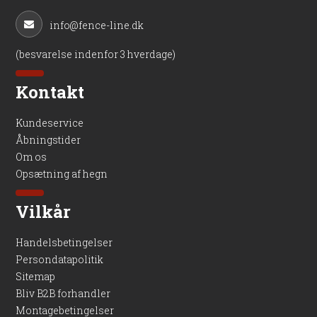
info@fence-line.dk
(besvarelse indenfor 3 hverdage)
Kontakt
Kundeservice
Åbningstider
Om os
Opsætning af hegn
Vilkår
Handelsbetingelser
Persondatapolitik
Sitemap
Bliv B2B forhandler
Montagebetingelser