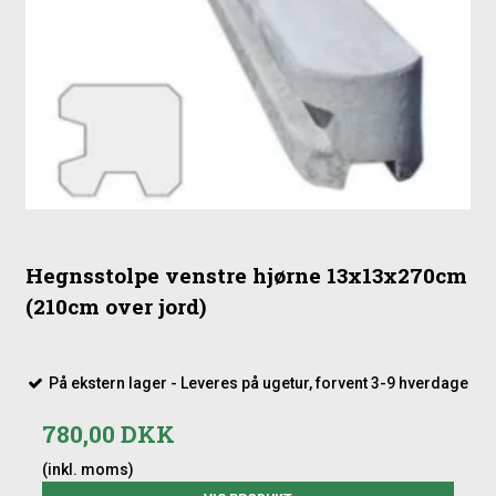
Vedligeholdelse
Bemærk: Da hegnet er grundmalet, bør der påregnes løbende
efterbehandling for at fastholde den dybe sorte farve og
maksimal holdbarhed
Hegnsstolpe venstre hjørne 13x13x270cm
(210cm over jord)
På ekstern lager - Leveres på ugetur, forvent 3-9 hverdage
780,00 DKK
(inkl. moms)