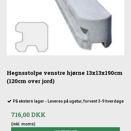
Trætype: Trykimprægneret gran
Overflade: Grundmalet sort
Bræddeprofil: 19 x 100 mm – ru overflade
Monteret med ca. 30 mm mellemrum mellem brædderne
Vægt: ca. 30 kg
Leveres som færdigsamlet sektion – klar til montage
Hver sektion af dette sortmalede træt hegn 189x90 dækker op
til 195 cm inkl. en stolpe (ved brug af 10x12 cm betonstolper)
eller op til 198 cm (ved 13x13 cm betonstolper), hvilket giver
dig fleksibilitet ift. udformning og opsætning.
Hegnsstolpe venstre hjørne 13x13x190cm
(120cm over jord)
På ekstern lager - Leveres på ugetur, forvent 3-9 hverdage
716,00 DKK
(inkl. moms)