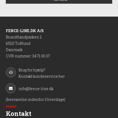
Specifikationer
Beslaget måler: 90cm (L) hvilket svarer til 90cm over jord
Vægt: 3 kg
FENCE-LINE.DK A/S
Brundtlandparken 2
6520 Toftlund
Danmark
CVR-nummer
:
34 71 00 07
Brug for hjælp?
Kontakt kundeservice her
info@fence-line.dk
(besvarelse indenfor 3 hverdage)
Kontakt