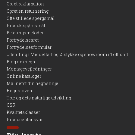
Opret reklamation
Opret en returnering
Ofte stillede spørgsmål
Produktspørgsmål
Betalingsmetoder
Fortrydelsesret
Fortrydelsesformular
Udstilling i Middelfart og Ølstykke og showroom i Toftlund
Blog om hegn
Montagevejledninger
Online kataloger
Mål nemt din hegnslinje
Hegnsloven
Træ og dets naturlige udvikling
CSR
Kvalitetsklasser
Producentansvar