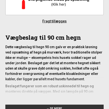
Fragt tillægges
Vægbeslag til 90 cm hegn
Dette vægbeslag til hegn 90 cm galv er en praktisk løsning
ved opsætning af hegn på murværk, hvor traditionelle stolper
ikke er mulige – eksempelvis hvis husets sokkel rager ud
under jorden. Beslaget gør det let at montere hegnet sikkert
uden at skulle grave dybt omkring soklen, hvilket ofte også
forhindrer overgravning af eventuelle kloakledninger eller
kabler, der ligger parallelt med husets fundament.
Beslaget fungerer som en robust uskinnedel til hegn og
monteres direkte på væggen. Med sin længde på 90 cm
svarer det til en højde på 90 cm over jorden, hvilket giver god
stabilitet og en harmonisk byggehøjde, der passer til de
fleste typer hegn.
SE MERE