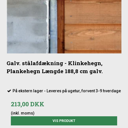
betonhegnsfag:
Betonstolper
Betonbundplader
Stålafdækning til placering i toppen af hegnet
Vi har gjort det let for dig at finde disse produkter, da de
ligger under relaterede produkter herunder.
Galv. stålafdækning - Klinkehegn,
Plankehegn Længde 188,8 cm galv.
På ekstern lager - Leveres på ugetur, forvent 3-9 hverdage
213,00 DKK
(inkl. moms)
VIS PRODUKT