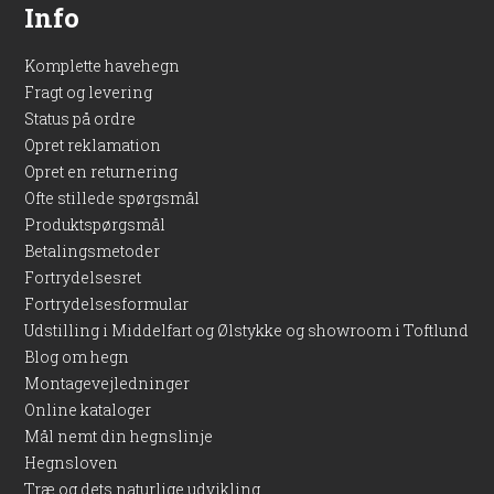
Info
Komplette havehegn
Fragt og levering
Status på ordre
Opret reklamation
Opret en returnering
Ofte stillede spørgsmål
Produktspørgsmål
Betalingsmetoder
Fortrydelsesret
Fortrydelsesformular
Udstilling i Middelfart og Ølstykke og showroom i Toftlund
Blog om hegn
Montagevejledninger
Online kataloger
Mål nemt din hegnslinje
Hegnsloven
Træ og dets naturlige udvikling