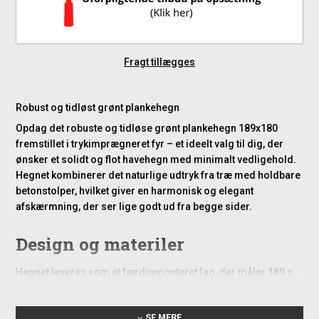
Fragt tillægges
Robust og tidløst grønt plankehegn
Opdag det robuste og tidløse grønt plankehegn 189x180
fremstillet i trykimprægneret fyr – et ideelt valg til dig, der
ønsker et solidt og flot havehegn med minimalt vedligehold.
Hegnet kombinerer det naturlige udtryk fra træ med holdbare
betonstolper, hvilket giver en harmonisk og elegant
afskærmning, der ser lige godt ud fra begge sider.
Design og materiler
Hegnet leveres som et færdigmonteret fag, der måler 189 x
180 cm (bredde x højde) og passer til hegnsmoduler med en
samlet højde på 210 cm over jorden. Selve profilerne består
SE MERE