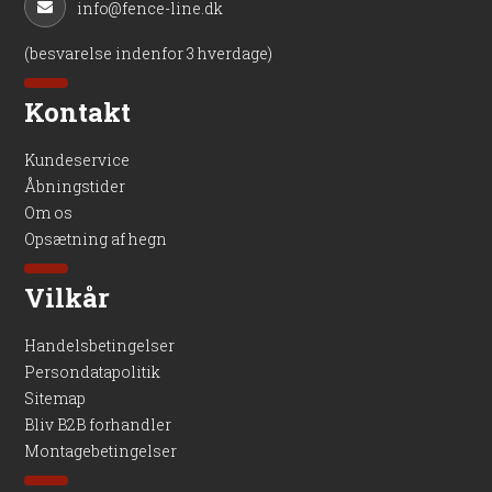
info@fence-line.dk
(besvarelse indenfor 3 hverdage)
Kontakt
Kundeservice
Åbningstider
Om os
Opsætning af hegn
Vilkår
Handelsbetingelser
Persondatapolitik
Sitemap
Bliv B2B forhandler
Montagebetingelser