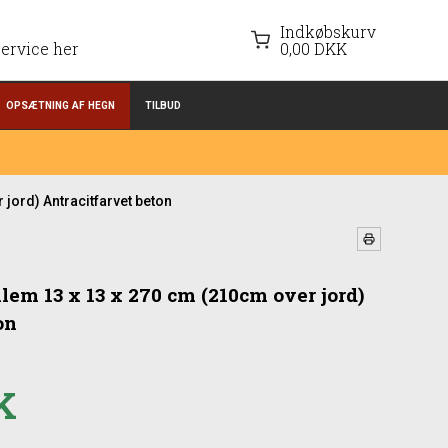
Indkøbskurv
ervice her
0,00 DKK
OPSÆTNING AF HEGN
TILBUD
jord) Antracitfarvet beton
em 13 x 13 x 270 cm (210cm over jord)
on
K