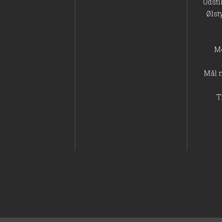
Udsti
Ølst
M
Mål 
T