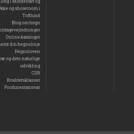
lling i Middelfart og
ykke og showroom i
Toftlund
Blog om hegn
ontagevejledninger
Online kataloger
nemt din hegnslinje
Hegnsloven
ræ og dets naturlige
udvikling
CSR
Kvalitetsklasser
Producentansvar