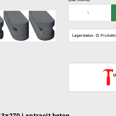
Lagerstatus:
Produkti
3x270 i antracit beton