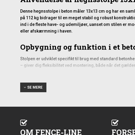
Denne hegnsstolpe i beton måler 13x13 cm og har en samle
på 112 kg bidrager til en meget stabil og robust konstrukt
ind i de fleste have- og udemiljøer, uanset om stilen er mo
eller afskærmning i haven.
Opbygning og funktion i et be
Stolpen er udviklet specifikt til brug med standard betonh
– giver dig fleksibilitet ved montering, både når det gælde
korrekt over hele højden. Når betonplader og stolper kombi
Praktiske overvejelser ved ops
SE MERE
Ved montering af betonhegnsstolper er det vigtigt at sikr
overjordiske højde på 210 cm opnås. Det anbefales at sikre
grund af betonstolpens vægt er det en fordel at være min
Det kan desuden være en hjælp at forberede arbejdet ved 
to stolper står korrekt i både højde og vinkel, bliver det l
OM FENCE-LINE
FORS