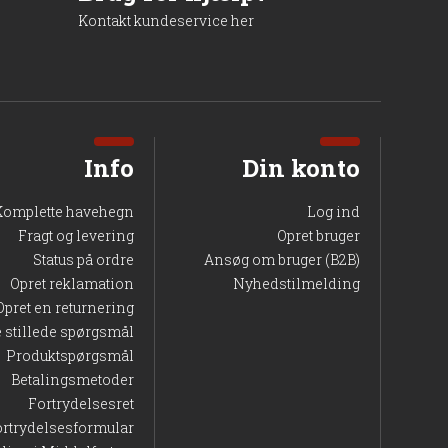
Kontakt kundeservice her
 lever op til kravene for fabriksbeton og præfabrikerede
tå ude hele året. Der er ingen behov for
Info
Din konto
Komplette havehegn
Log ind
Fragt og levering
Opret bruger
Status på ordre
Ansøg om bruger (B2B)
Opret reklamation
Nyhedstilmelding
Opret en returnering
e stillede spørgsmål
Produktspørgsmål
Betalingsmetoder
plader og passer ind i mange typer udemiljøer. Den høje
Fortrydelsesret
stærkt og flot i mange år. Uanset om du skal etablere et nyt
ortrydelsesformular