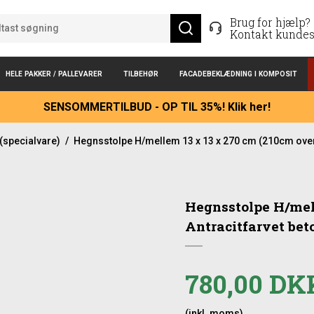
Brug for hjælp?
Kontakt kundes
HELE PAKKER / PALLEVARER
TILBEHØR
FACADEBEKLÆDNING I KOMPOSIT
SENSOMMERTILBUD - OP TIL 35%! Klik her!
 (specialvare)
/
Hegnsstolpe H/mellem 13 x 13 x 270 cm (210cm over 
Hegnsstolpe H/mell
Antracitfarvet bet
780,00 DK
(inkl. moms)