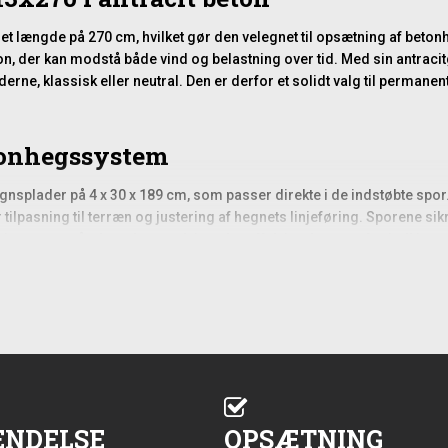
t længde på 270 cm, hvilket gør den velegnet til opsætning af beto
ion, der kan modstå både vind og belastning over tid. Med sin antrac
derne, klassisk eller neutral. Den er derfor et solidt valg til perman
tonhegssystem
egnsplader på 4 x 30 x 189 cm, som passer direkte i de indstøbte spo
r tilpasning til terræn og justering af hegnets linjeføring. Sporene si
neres, opnår du en konstruktion, der effektivt skærmer for indkig og 
ætning
e korrekt nedgravningsdybde og stabilisering i jorden. En stolpe på 2
 stolpen i stabilt underlag, fx med grus eller tørbeton omkring stolp
imum to personer om opsætningen, så stolpen holdes helt lodret, men
at måle op og markere stolpeplaceringerne på forhånd, især hvis der
ettere at fortsætte resten af opsætningen med et ensartet og pænt result
ENDELSE
OPSÆTNING