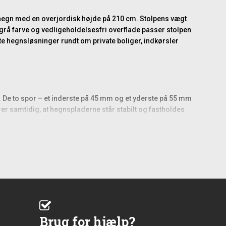
nhegn med en overjordisk højde på 210 cm. Stolpens vægt
itgrå farve og vedligeholdelsesfri overflade passer stolpen
ente hegnsløsninger rundt om private boliger, indkørsler
r. De to spor – et inderste på 45 mm og et yderste på 55 mm
krer samtidig, at hegnspladerne står stabilt og fastholdes
giver et ensartet og holdbart udtryk.
70 cm vil normalt blive nedgravet, så den ønskede
efoden, så konstruktionen ikke forskyder sig over tid. På
s den stabiliseres.
 skal opsættes længere strækninger af hegn. Når de første
at.
Brug for hjælp?