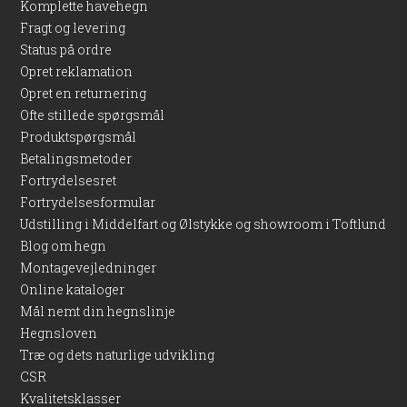
Komplette havehegn
ubehandlet træ og en del af stolpens udtryk.
Fragt og levering
Status på ordre
Produktfordele
Opret reklamation
Opret en returnering
Fremstillet af naturligt holdbart kastanjetræ uden behov
Ofte stillede spørgsmål
for imprægnering.
Passer i stil og farve til naturhegn og andre løsninger i
Produktspørgsmål
ubehandlede naturmaterialer.
Betalingsmetoder
Diameter på 6–10 cm giver et rustikt og organisk udtryk
Fortrydelsesret
med naturlige variationer.
Fortrydelsesformular
Velegnet til lave og mellem høje hegn i forhave, bede og
Udstilling i Middelfart og Ølstykke og showroom i Toftlund
mindre indhegninger.
Blog om hegn
Enkel montering og minimal vedligeholdelse.
Montagevejledninger
Online kataloger
En naturlig løsning til en
Mål nemt din hegnslinje
harmonisk have
Hegnsloven
Træ og dets naturlige udvikling
Med en kastanjestolpe på 120 cm får du en praktisk og
CSR
æstetisk stærk komponent til dit hegnsprojekt. Den naturlige
Kvalitetsklasser
holdbarhed, den robuste konstruktion og det enkle, autentiske