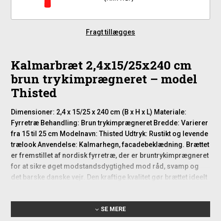
Fragt tillægges
Kalmarbræt 2,4x15/25x240 cm
brun trykimprægneret – model
Thisted
Dimensioner: 2,4 x 15/25 x 240 cm (B x H x L) Materiale:
Fyrretræ Behandling: Brun trykimprægneret Bredde: Varierer
fra 15 til 25 cm Modelnavn: Thisted Udtryk: Rustikt og levende
trælook Anvendelse: Kalmarhegn, facadebeklædning. Brættet
er fremstillet af nordisk fyrretræ, der er bruntrykimprægneret
for at sikre øget modstandsdygtighed mod råd, svamp og
det barske danske vejr. Den kraftige kvalitet gør brættet ideelt
til udendørs konstruktioner som kalmarhegn,
facadebeklædning, stakit og andre træværker, hvor man
SE MERE
ønsker en slidstærk og dekorativ løsning. Det bruntonede træ
bidrager samtidig med en varm og naturlig tone, der passer