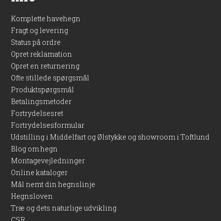
Komplette havehegn
Fragt og levering
Status på ordre
Opret reklamation
Opret en returnering
Ofte stillede spørgsmål
Produktspørgsmål
Betalingsmetoder
Fortrydelsesret
Fortrydelsesformular
Udstilling i Middelfart og Ølstykke og showroom i Toftlund
Blog om hegn
Montagevejledninger
Online kataloger
Mål nemt din hegnslinje
Hegnsloven
Træ og dets naturlige udvikling
CSR