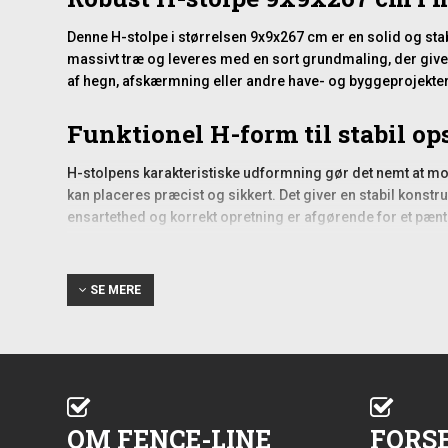
Denne H-stolpe i størrelsen 9x9x267 cm er en solid og stabi
massivt træ og leveres med en sort grundmaling, der giver
af hegn, afskærmning eller andre have- og byggeprojekter
Funktionel H-form til stabil o
H-stolpens karakteristiske udformning gør det nemt at mo
kan placeres præcist og sikkert. Det giver en stabil konst
ensartethed og korrekt opretning er afgørende for et pænt 
Velegnet til både nye hegn og u
SE MERE
Stolpen kan bruges som en del af en komplet, ny hegnsinsta
præcise mål gør den kompatibel med almindelige beslag o
over terræn eller nedgraves for ekstra stabilitet, alt efter p
Overfladebehandling og holdba
OM FENCE-LINE
FORS
Træet er grundmalet sort, hvilket giver en første beskytt