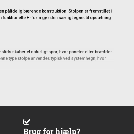
en pålidelig bærende konstruktion. Stolpen er fremstillet i
 funktionelle H-form gør den særligt egnet til opsætning
ids skaber et naturligt spor, hvor paneler eller brædder
 Denne type stolpe anvendes typisk ved systemhegn, hvor
 enkelte stolper i en eksisterende konstruktion. De
 i et etableret hegnssystem. Den kan monteres synligt
Brug for hjælp?
fungerer som et stabilt underlag for en eventuel