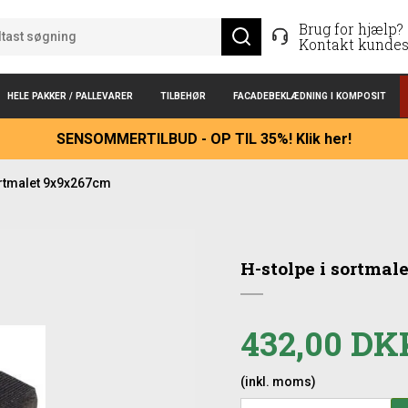
Brug for hjælp?
Kontakt kundes
HELE PAKKER / PALLEVARER
TILBEHØR
FACADEBEKLÆDNING I KOMPOSIT
SENSOMMERTILBUD - OP TIL 35%! Klik her!
ortmalet 9x9x267cm
H-stolpe i sortma
432,00 DK
(inkl. moms)