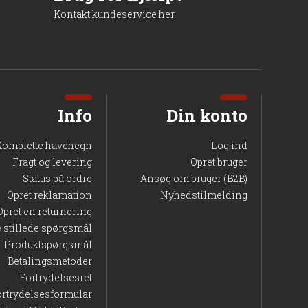
evne, som gør den velegnet til alt fra lette
Kontakt kundeservice her
 med beslag eller nedgraves i jord eller beton alt efter
behandlede beslag eller matchende H-stolper, kan du
Info
Din konto
Komplette havehegn
Log ind
Fragt og levering
Opret bruger
Status på ordre
Ansøg om bruger (B2B)
Opret reklamation
Nyhedstilmelding
Opret en returnering
e stillede spørgsmål
Produktspørgsmål
Betalingsmetoder
Fortrydelsesret
ortrydelsesformular