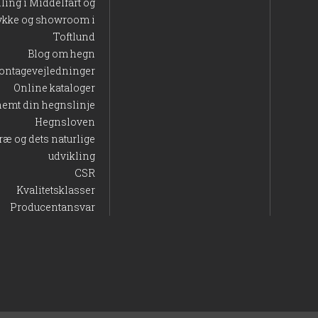
lling i Middelfart og
 resultat i haven eller på grunden. Uanset om du arbejder
ykke og showroom i
 gennem mange år.
Toftlund
Blog om hegn
ontagevejledninger
Online kataloger
nemt din hegnslinje
Hegnsloven
ræ og dets naturlige
udvikling
CSR
Kvalitetsklasser
Producentansvar