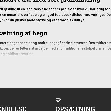
l løsning til en lang række udendørs projekter, hvor du har brug for 
 en ensartet overflade og en god basisbeskyttelse mod vejrliget. Den
, hvor du ønsker både styrke og et harmonisk udtryk.
psætning af hegn
ntere hegnspaneler og andre langsgående elementer. Den midterste sl
ruktion, der er lettere at arbejde med end traditionelle stolpeformer.
og holdbart resultat.
dskiftning af eksisterende stolper
llation, men den egner sig også godt til renovering og udskiftning af
g standard hegnselementer, så du uden problemer kan integrere den
rojektets krav.
rhed i udendørs miljø
ENDELSE
OPSÆTNING
else mod fugt, UV-stråler og begyndende nedbrydning. Grundmalingen 