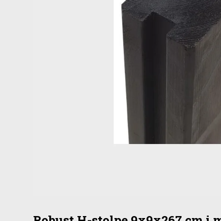
Robust H-stolpe 9x9x267 cm i 