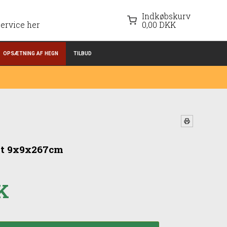
Indkøbskurv
ervice her
0,00 DKK
OPSÆTNING AF HEGN
TILBUD
let 9x9x267cm
K