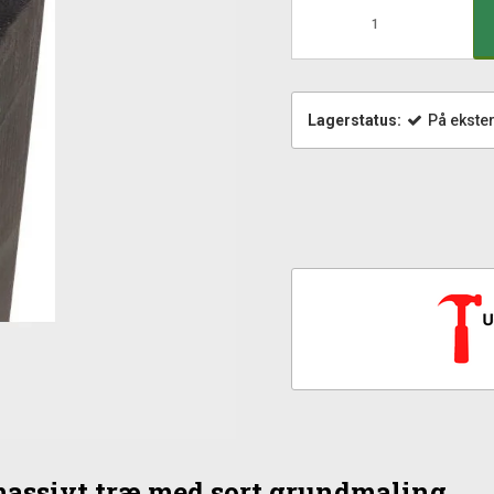
Lagerstatus:
På ekster
massivt træ med sort grundmaling