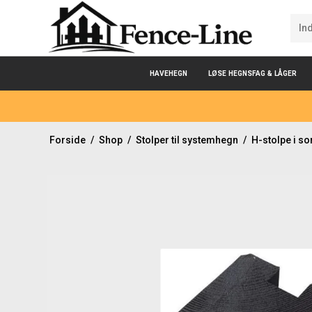
HAVEHEGN
LØSE HEGNSFAG & LÅGER
Forside
/
Shop
/
Stolper til systemhegn
/
H-stolpe i s