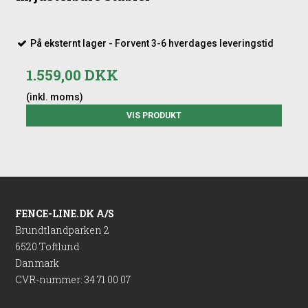
På eksternt lager - Forvent 3-6 hverdages leveringstid
1.559,00 DKK
(inkl. moms)
VIS PRODUKT
FENCE-LINE.DK A/S
Brundtlandparken 2
6520 Toftlund
Danmark
CVR-nummer
:
34 71 00 07