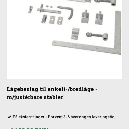
sammen med denne låge.
Stolper til nedgravning
Lågebeslag
Stolpehatte (valgfrit)
Lågebeslag til enkelt-/bredlåge -
m/justérbare stabler
På eksternt lager - Forvent 3-6 hverdages leveringstid