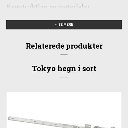
Konstruktion og materialer
Lågen er fremstillet i sortmalet fyr/gran og opbygget med en
stærk, omlimet ramme, der bidrager til stabilitet. Listerne er
SE MERE
monteret med præcis afstand og samlet med rustfrie
slagskruer, som sikrer en langvarig holdbarhed i udendørs
Relaterede produkter
miljø.
Mål: 150 x 90 cm (bredde x højde)
Materiale: Fyr/gran, malet sort
Ramme: 42 x 90 mm omlimet konstruktion
Tokyo hegn i sort
Lister: 15 x 44 mm
Listeafstand: cirka 21 mm
Samling: Rustfrie slagskruer
Montering og tilbehør
For at montere lågen korrekt anbefales det at bruge solide
stolper, beslag og eventuelt stolpehatte. Ved nedgravning
skal stolpen sættes i frostfri dybde (80–90 cm). Under
relaterede produkter finder du de dele, der typisk bruges