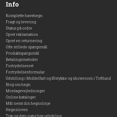
Info
Komplette havehegn
Fragt og levering
Status på ordre
Opret reklamation
Opret en returnering
Ofte stillede spørgsmål
Produktspørgsmål
Betalingsmetoder
Fortrydelsesret
Fortrydelsesformular
Udstilling i Middelfart og Ølstykke og showroom i Toftlund
Blog om hegn
Montagevejledninger
Online kataloger
Mål nemt din hegnslinje
Hegnsloven
Træ og dets naturlige udvikling