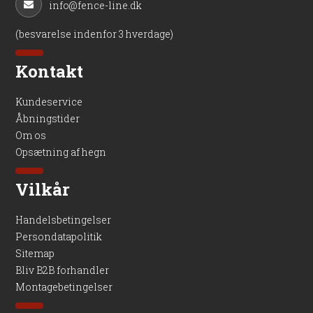
info@fence-line.dk
(besvarelse indenfor 3 hverdage)
Kontakt
Kundeservice
Åbningstider
Om os
Opsætning af hegn
Vilkår
Handelsbetingelser
Persondatapolitik
Sitemap
Bliv B2B forhandler
Montagebetingelser