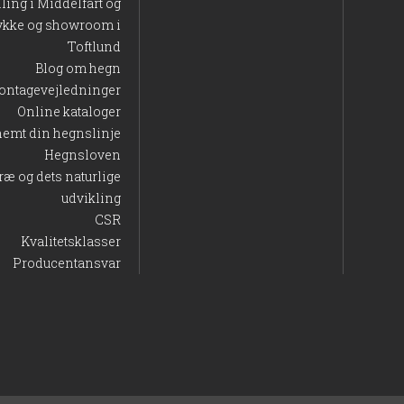
lling i Middelfart og
ykke og showroom i
Toftlund
Blog om hegn
ontagevejledninger
Online kataloger
nemt din hegnslinje
Hegnsloven
ræ og dets naturlige
udvikling
CSR
Kvalitetsklasser
Producentansvar