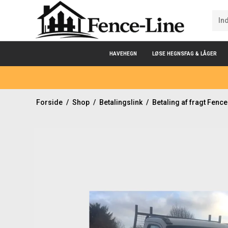
HAVEHEGN
LØSE HEGNSFAG & LÅGER
Forside
/
Shop
/
Betalingslink
/
Betaling af fragt Fence