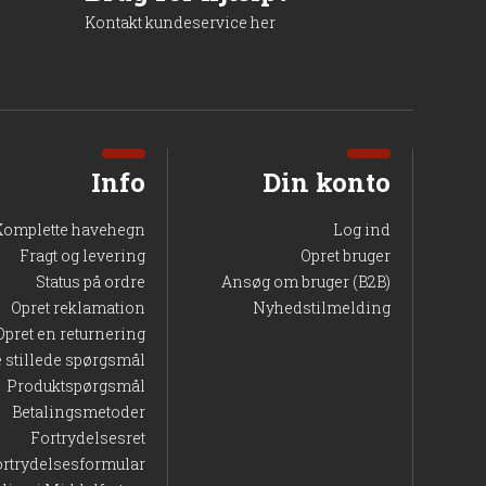
Kontakt kundeservice her
Info
Din konto
Komplette havehegn
Log ind
Fragt og levering
Opret bruger
Status på ordre
Ansøg om bruger (B2B)
Opret reklamation
Nyhedstilmelding
Opret en returnering
e stillede spørgsmål
Produktspørgsmål
Betalingsmetoder
Fortrydelsesret
ortrydelsesformular