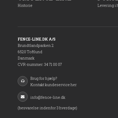
Historie
Levering i
FENCE-LINE.DK A/S
Brundtlandparken 2
6520 Toftlund
Danmark
CVR-nummer
:
34 71 00 07
Brug for hjælp?
Kontakt kundeservice her
info@fence-line.dk
(besvarelse indenfor 3 hverdage)