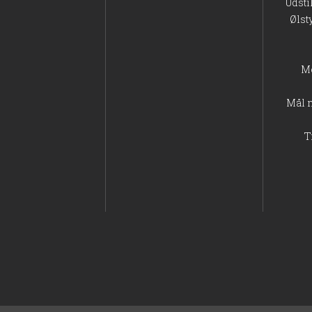
Udsti
Ølst
M
Mål 
T