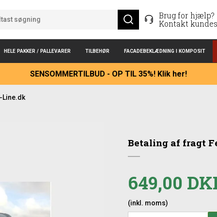
Brug for hjælp?
Kontakt kundes
HELE PAKKER / PALLEVARER
TILBEHØR
FACADEBEKLÆDNING I KOMPOSIT
SENSOMMERTILBUD - OP TIL 35%! Klik her!
-Line.dk
Betaling af fragt 
649,00 DK
(inkl. moms)