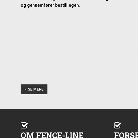
og gennemfører bestillingen.
SE MERE
OM FENCE-LINE
FORS