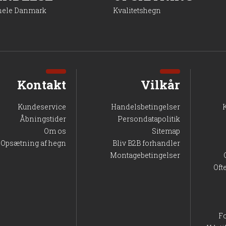
 hele Danmark
Kvalitetshegn
Kontakt
Vilkår
Kundeservice
Handelsbetingelser
Åbningstider
Persondatapolitik
Om os
Sitemap
Opsætning af hegn
Bliv B2B forhandler
Montagebetingelser
Oft
F