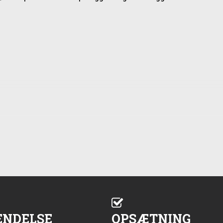
ENDELSE
OPSÆTNING