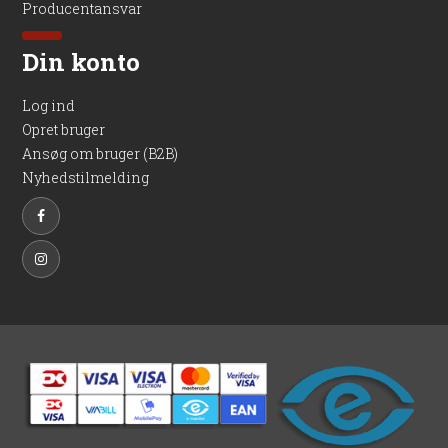
Producentansvar
er et sikkert valg, når dine træstolper skal holde i mange år.
Din konto
Log ind
Opret bruger
Ansøg om bruger (B2B)
Nyhedstilmelding