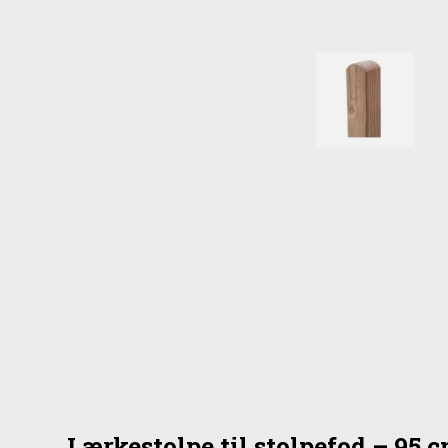
Lærkestolpe til stolpefod – 95 