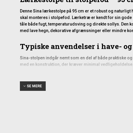
Denne Sina lærkestolpe på 95 cm er et robust og naturligt h
skal monteres i stolpefod. Lærketræ er kendt for sin gode 
tåle både fugt, temperaturudsving og direkte sollys. Den ko
med lave hegn, dekorative afgrænsninger eller mindre ko
Typiske anvendelser i have- o
Sina-stolpen indgår nemt som en del af både praktiske og æ
med en konstruktion, der kræver minimal vedligeholdels
eller til at markere overgang mellem forskellige områder 
Da træet har en varm og karakteristisk glød, kan stolpen 
Lærk bliver desuden smukkere med tiden og får en naturlig 
SE MERE
Montering i stolpefod
Sina-stolpen er udviklet specifikt til montering i en egnet st
stabiliserer konstruktionen og mindsker risikoen for fugts
mulighed for hurtigt at tørre efter regn. Dette er en væsentl