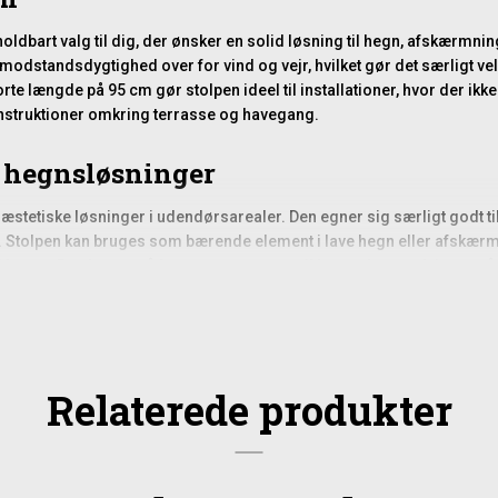
oldbart valg til dig, der ønsker en solid løsning til hegn, afskærmni
modstandsdygtighed over for vind og vejr, hvilket gør det særligt vel
rte længde på 95 cm gør stolpen ideel til installationer, hvor der ik
nstruktioner omkring terrasse og havegang.
g hegnsløsninger
stetiske løsninger i udendørsarealer. Den egner sig særligt godt til 
e. Stolpen kan bruges som bærende element i lave hegn eller afskæ
i haven. Den kan også fungere som støtte til lettere konstruktioner 
være med til at give et harmonisk helhedsindtryk i kombination med 
grålig patina, hvis det ikke behandles, hvilket mange haveejere sætte
Relaterede produkter
olpefod. Det betyder, at stolpen ikke er beregnet til at graves direkte i
kader. Når stolpen holdes fri af jorden, reduceres mængden af vand, 
ig fordel for stolpens levetid og stabilitet.