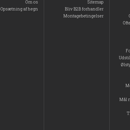
Om os
Sitemap
Opsætning af hegn
Bliv B2B forhandler
Montagebetingelser
Oft
F
Udsti
Ølst
M
Mål 
T