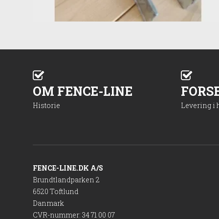
OM FENCE-LINE
FORS
Historie
Levering i
FENCE-LINE.DK A/S
Brundtlandparken 2
6520 Toftlund
Danmark
CVR-nummer
:
34 71 00 07