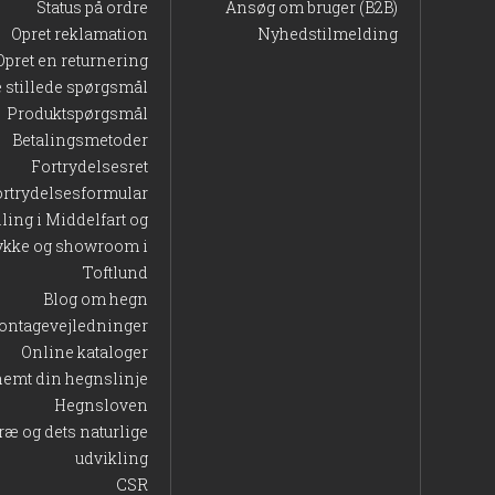
Status på ordre
Ansøg om bruger (B2B)
Opret reklamation
Nyhedstilmelding
Opret en returnering
e stillede spørgsmål
Produktspørgsmål
Betalingsmetoder
Fortrydelsesret
ortrydelsesformular
lling i Middelfart og
ykke og showroom i
Toftlund
Blog om hegn
ontagevejledninger
Online kataloger
nemt din hegnslinje
Hegnsloven
ræ og dets naturlige
udvikling
CSR