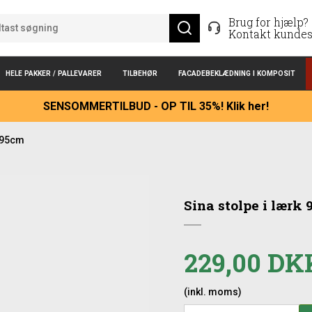
Brug for hjælp?
Kontakt kundes
HELE PAKKER / PALLEVARER
TILBEHØR
FACADEBEKLÆDNING I KOMPOSIT
SENSOMMERTILBUD - OP TIL 35%! Klik her!
k 95cm
Sina stolpe i lærk
229,00 DK
(inkl. moms)