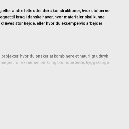
ng eller andre lette udendørs konstruktioner, hvor stolperne
egnet til brug i danske haver, hvor materialer skal kunne
ke kræves stor højde, eller hvor du eksempelvis arbejder
projekter, hvor du ønsker at kombinere et naturligt udtryk
rmninger, for eksempel omkring blomsterbede, hyggekroge
såsom espalierer, små rammer eller dekorative elementer.
både metalbeslag, stolpefødder og andre naturmaterialer.
r pris på.
 jorden, men i stedet fastgøres til et beslag, der
der trænger ind i træet, og det giver stolpen bedre