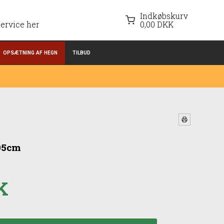
Indkøbskurv
ervice her
0,00 DKK
OPSÆTNING AF HEGN
TILBUD
 95cm
K