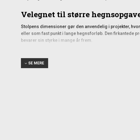
Velegnet til større hegnsopgav
Stolpens dimensioner gør den anvendelig i projekter, hvor 
eller som fast punkt i lange hegnsforløb. Den firkantede p
bevarer sin styrke i mange år frem.
I kraftigere hegnsløsninger er korrekt fundamentering afgø
hvilket øger stabiliteten og mindsker risikoen for bevægel
sikkerhed og robusthed.
SE MERE
Montering og praktiske forhol
Stolpen leveres uden sideskinner, stolpehat eller skruer. De
nødvendigt udstyr kan tilkøbes separat under relaterede p
Ved håndtering og montering kan der forekomme mindre sy
fra forarbejdningen. Det påvirker hverken funktion eller l
Holdbarhed i krævende udendør