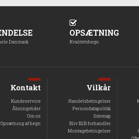
ENDELSE
OPSÆTNING
 hele Danmark
Kvalitetshegn
Kontakt
Vilkår
Kundeservice
Handelsbetingelser
Åbningstider
Persondatapolitik
Om os
Sitemap
Opsætning af hegn
Bliv B2B forhandler
Montagebetingelser
Oft