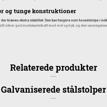
er og tunge konstruktioner
der kræves ekstra stabilitet. Den kan fungere som hovedstolpe i indk
rofil sikrer god modstandskraft mod vrid og tryk, og den varmegalvan
rende. Den betydelige længde på 350 cm giver mulighed for at placere
se over tid. For projekter i særligt vindudsatte områder er denne st
d
Relaterede produkter
tte giver fuld fleksibilitet, så du kan tilpasse beslag og tilbehør præc
rodukter.
nlige spor af overfladerust ved endekapperne. Dette er helt norma
Galvaniserede stålstolper
evetid og forsvinder, når stolpens ende indstøbes eller overdækkes.
s miljøer