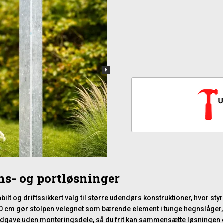
gns- og portløsninger
bilt og driftssikkert valg til større udendørs konstruktioner, hvor st
cm gør stolpen velegnet som bærende element i tunge hegnslåger, i
rå udgave uden monteringsdele, så du frit kan sammensætte løsningen 