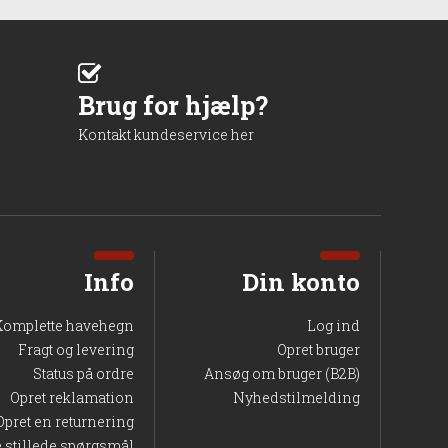
Brug for hjælp?
Kontakt kundeservice her
Info
Din konto
Komplette havehegn
Log ind
Fragt og levering
Opret bruger
Status på ordre
Ansøg om bruger (B2B)
Opret reklamation
Nyhedstilmelding
Opret en returnering
e stillede spørgsmål