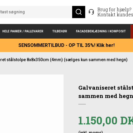
Brug for hjælp?
Kontakt kundes
HELE PAKKER / PALLEVARER
TILBEHØR
FACADEBEKLÆDNING I KOMPOSIT
SENSOMMERTILBUD - OP TIL 35%! Klik her!
eret stålstolpe 8x8x350cm (4mm) (sælges kun sammen med hegn)
Galvaniseret stål
sammen med hegn
1.150,00 
(inkl. moms)