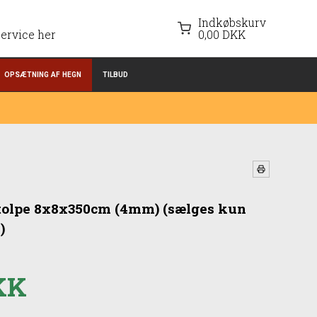
Indkøbskurv
ervice her
0,00 DKK
OPSÆTNING AF HEGN
TILBUD
stolpe 8x8x350cm (4mm) (sælges kun
)
DKK