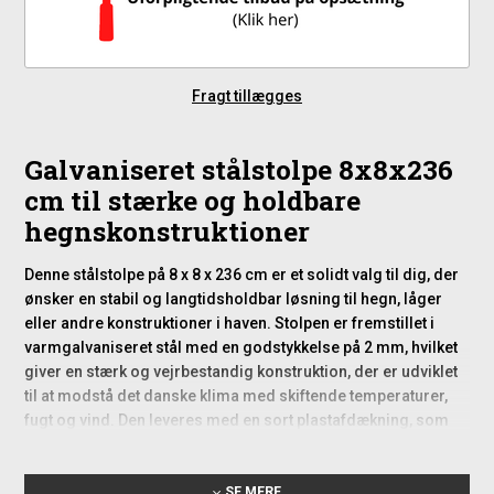
Fragt tillægges
Galvaniseret stålstolpe 8x8x236
cm til stærke og holdbare
hegnskonstruktioner
Denne stålstolpe på 8 x 8 x 236 cm er et solidt valg til dig, der
ønsker en stabil og langtidsholdbar løsning til hegn, låger
eller andre konstruktioner i haven. Stolpen er fremstillet i
varmgalvaniseret stål med en godstykkelse på 2 mm, hvilket
giver en stærk og vejrbestandig konstruktion, der er udviklet
til at modstå det danske klima med skiftende temperaturer,
fugt og vind. Den leveres med en sort plastafdækning, som
effektivt beskytter stolpens top mod indtrængende vand og
dermed forlænger levetiden yderligere.
SE MERE