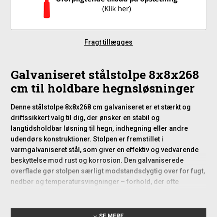
Fragt tillægges
Galvaniseret stålstolpe 8x8x268
cm til holdbare hegnsløsninger
Denne stålstolpe 8x8x268 cm galvaniseret er et stærkt og
driftssikkert valg til dig, der ønsker en stabil og
langtidsholdbar løsning til hegn, indhegning eller andre
udendørs konstruktioner. Stolpen er fremstillet i
varmgalvaniseret stål, som giver en effektiv og vedvarende
beskyttelse mod rust og korrosion. Den galvaniserede
overflade gør stolpen særligt modstandsdygtig over for fugt,
nedbør og temperatursvingninger – forhold, der ofte
påvirker materialer i det danske klima. Samtidig kræver stålet
ingen efterbehandling, hvilket gør det til et oplagt valg for dig,
der foretrækker minimal vedligeholdelse.
SE MERE