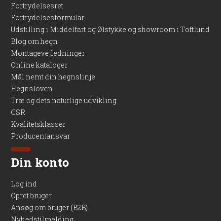
Fortrydelsesret
Fortrydelsesformular
Udstilling i Middelfart og Ølstykke og showroom i Toftlund
Blog om hegn
Montagevejledninger
Online kataloger
Mål nemt din hegnslinje
Hegnsloven
Træ og dets naturlige udvikling
CSR
Kvalitetsklasser
Producentansvar
Din konto
Log ind
Opret bruger
Ansøg om bruger (B2B)
Nyhedstilmelding