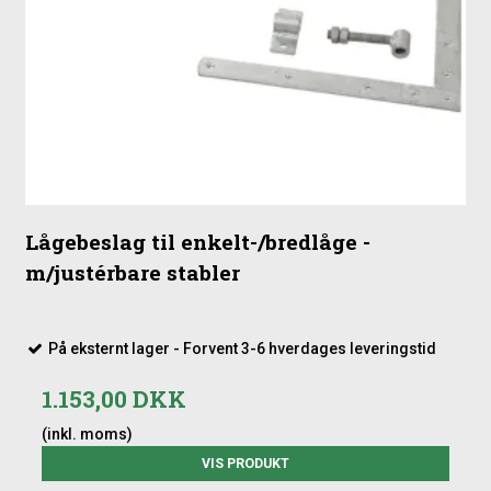
dybde for at sikre stabilitet, og der kan med fordel tilføjes
stolpeafdækninger for at beskytte toppen af træet.
Stolper til nedgravning (80-90 cm i jorden)
Lågebeslag til montering
Stolpeafdækninger efter behov
Du finder relevante produkter under relaterede varer, så du
nemt kan sammensætte en komplet løsning.
Lågebeslag til enkelt-/bredlåge -
m/justérbare stabler
På eksternt lager - Forvent 3-6 hverdages leveringstid
1.153,00 DKK
(inkl. moms)
VIS PRODUKT