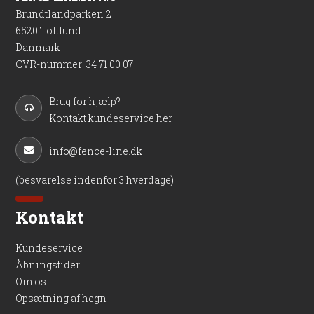
Brundtlandparken 2
6520 Toftlund
Danmark
CVR-nummer
:
34 71 00 07
Brug for hjælp?
Kontakt kundeservice her
info@fence-line.dk
(besvarelse indenfor 3 hverdage)
Kontakt
Kundeservice
Åbningstider
Om os
Opsætning af hegn