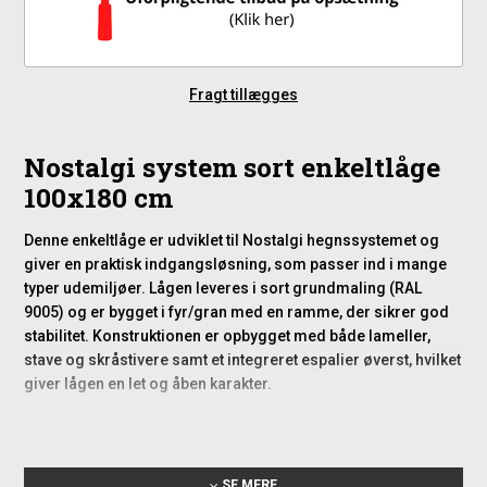
Fragt tillægges
Nostalgi system sort enkeltlåge
100x180 cm
Denne enkeltlåge er udviklet til Nostalgi hegnssystemet og
giver en praktisk indgangsløsning, som passer ind i mange
typer udemiljøer. Lågen leveres i sort grundmaling (RAL
9005) og er bygget i fyr/gran med en ramme, der sikrer god
stabilitet. Konstruktionen er opbygget med både lameller,
stave og skråstivere samt et integreret espalier øverst, hvilket
giver lågen en let og åben karakter.
Opbygning og materialer
Lågen er fremstillet med fokus på høj styrke i de bærende
SE MERE