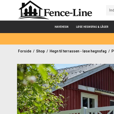
HAVEHEGN
LØSE HEGNSFAG & LÅGER
Forside
/
Shop
/
Hegn til terrassen - løse hegnsfag
/
P