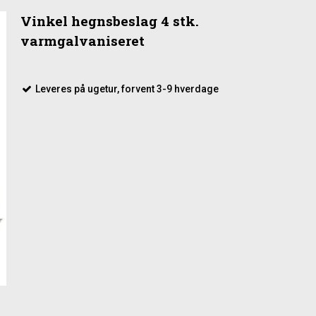
Vinkel hegnsbeslag 4 stk.
varmgalvaniseret
 let kan samle det, du skal bruge til montage.
Leveres på ugetur, forvent 3-9 hverdage