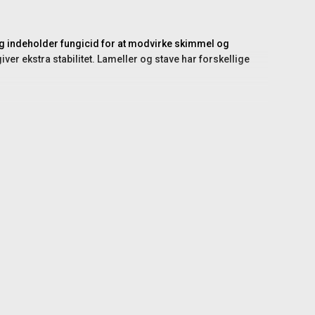
ng indeholder fungicid for at modvirke skimmel og
er ekstra stabilitet. Lameller og stave har forskellige
e, og du kan med fordel tilføje stolpehatte for at beskytte