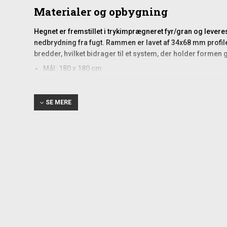
Materialer og opbygning
Hegnet er fremstillet i trykimprægneret fyr/gran og lever
nedbrydning fra fugt. Rammen er lavet af 34x68 mm profiler
bredder, hvilket bidrager til et system, der holder formen 
Mål: 180 x 180 cm
Træ: Fyr/gran, trykimprægneret
Overflade: Hvid RAL 9010, grundet og malet to gange
Rammemål: 34x68 mm
SE MERE
Bundramme: Sandwichkonstruktion
Lameller: 12x68 mm
Stave: 12x32 mm
Med integreret espalier i toppen
Montering og tilbehør
For en stabil opsætning anbefales det at nedgrave stolper i
stolpernes top mod fugt.
Stolper (nedgravning 80–90 cm anbefales)