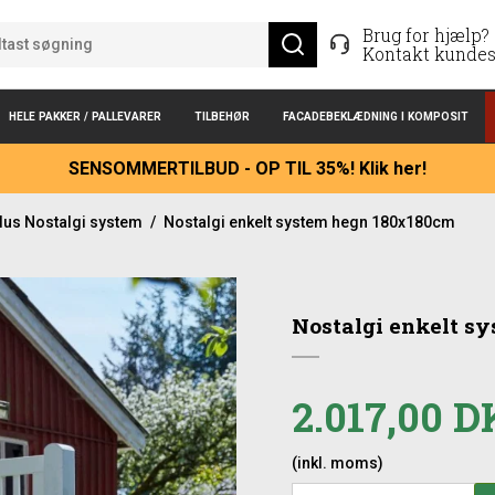
Brug for hjælp?
Kontakt kundes
HELE PAKKER / PALLEVARER
TILBEHØR
FACADEBEKLÆDNING I KOMPOSIT
SENSOMMERTILBUD - OP TIL 35%! Klik her!
lus Nostalgi system
/
Nostalgi enkelt system hegn 180x180cm
Nostalgi enkelt s
2.017,00 
(inkl. moms)