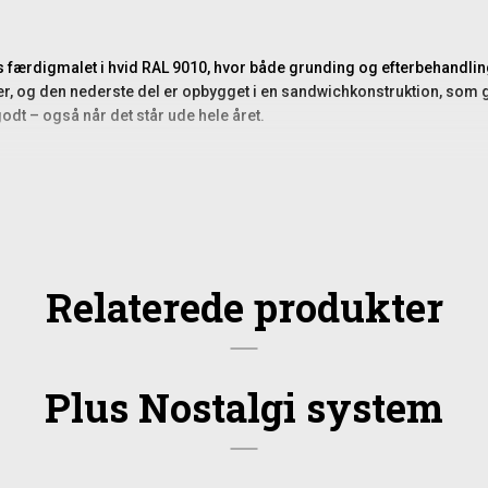
es færdigmalet i hvid RAL 9010, hvor både grunding og efterbehandli
, og den nederste del er opbygget i en sandwichkonstruktion, som giv
godt – også når det står ude hele året.
Relaterede produkter
Plus Nostalgi system
 frostfri dybde. Derudover skal du bruge beslag til montering af fagen