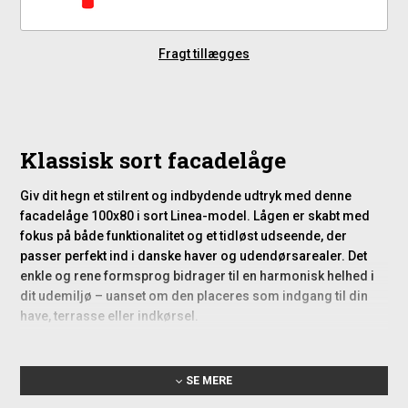
Fragt tillægges
Klassisk sort facadelåge
Giv dit hegn et stilrent og indbydende udtryk med denne
facadelåge 100x80 i sort Linea-model. Lågen er skabt med
fokus på både funktionalitet og et tidløst udseende, der
passer perfekt ind i danske haver og udendørsarealer. Det
enkle og rene formsprog bidrager til en harmonisk helhed i
dit udemiljø – uanset om den placeres som indgang til din
have, terrasse eller indkørsel.
Linea-lågen er fremstillet i fyr/gran, som er grundbehandlet
med et vandbaseret træbeskyttelsesmiddel og herefter
SE MERE
grundmalet sort. Det betyder, at du sparer tid på forarbejde,
da den allerede er klar til videre behandling eller montering.