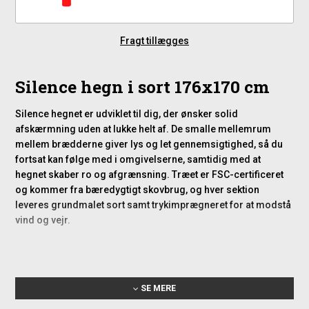
Fragt tillægges
Silence hegn i sort 176x170 cm
Silence hegnet er udviklet til dig, der ønsker solid
afskærmning uden at lukke helt af. De smalle mellemrum
mellem brædderne giver lys og let gennemsigtighed, så du
fortsat kan følge med i omgivelserne, samtidig med at
hegnet skaber ro og afgrænsning. Træet er FSC-certificeret
og kommer fra bæredygtigt skovbrug, og hver sektion
leveres grundmalet sort samt trykimprægneret for at modstå
vind og vejr.
Fordele og anvendelse
Hegnet kan bruges i mange typer udemiljøer, hvor der ønskes
SE MERE
en afskærmning, der både beskytter og samtidig virker let i