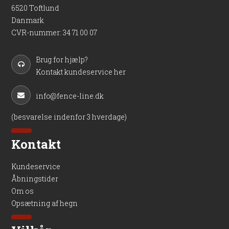
6520 Toftlund
Danmark
CVR-nummer
:
34 71 00 07
Brug for hjælp?
Kontakt kundeservice her
info@fence-line.dk
(besvarelse indenfor 3 hverdage)
Kontakt
Kundeservice
Åbningstider
Om os
Opsætning af hegn