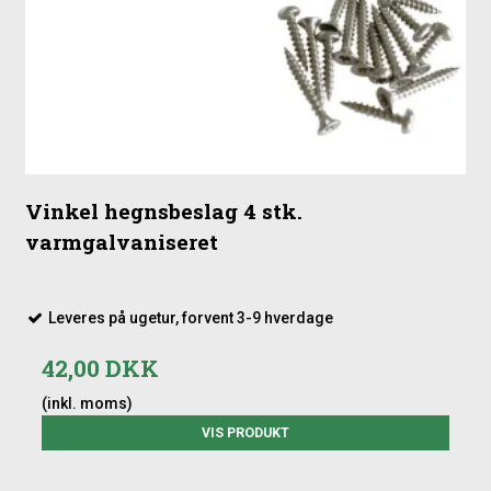
Ved montering får du brug for stolper, beslag og eventuelle
stolpehatte. Stolperne skal nedgraves 80-90 cm for at stå
stabilt, og alt nødvendigt tilbehør findes under relaterede
produkter.
Vinkel hegnsbeslag 4 stk.
varmgalvaniseret
Leveres på ugetur, forvent 3-9 hverdage
42,00 DKK
(inkl. moms)
VIS PRODUKT