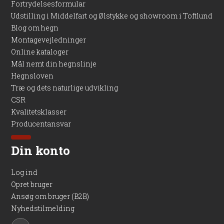
Fortrydelsesformular
Udstilling i Middelfart og Ølstykke og showroom i Toftlund
Blog om hegn
Montagevejledninger
Online kataloger
Mål nemt din hegnslinje
Hegnsloven
Træ og dets naturlige udvikling
CSR
Kvalitetsklasser
Producentansvar
Din konto
Log ind
Opret bruger
Ansøg om bruger (B2B)
Nyhedstilmelding