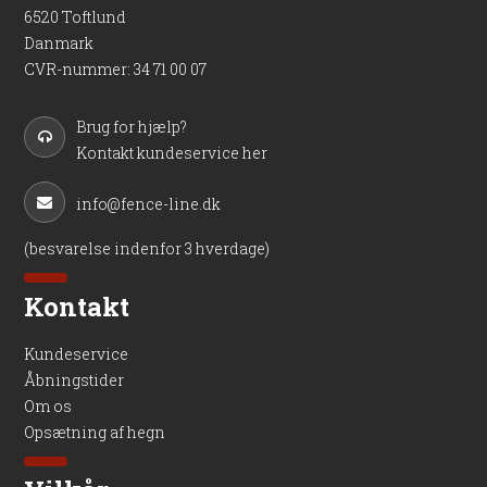
6520 Toftlund
Danmark
CVR-nummer
:
34 71 00 07
Brug for hjælp?
Kontakt kundeservice her
info@fence-line.dk
(besvarelse indenfor 3 hverdage)
Kontakt
Kundeservice
Åbningstider
Om os
Opsætning af hegn