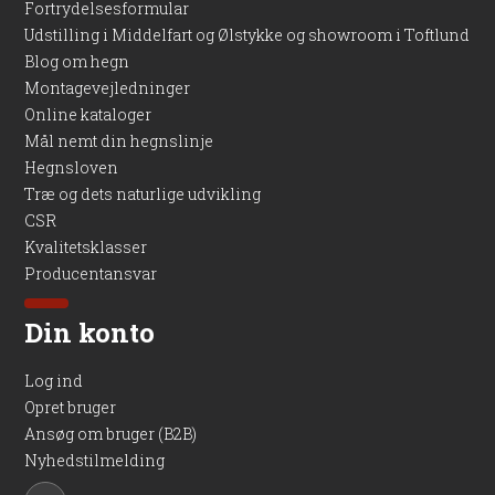
Fortrydelsesformular
Udstilling i Middelfart og Ølstykke og showroom i Toftlund
Blog om hegn
Montagevejledninger
Online kataloger
Mål nemt din hegnslinje
Hegnsloven
Træ og dets naturlige udvikling
CSR
Kvalitetsklasser
Producentansvar
Din konto
Log ind
Opret bruger
Ansøg om bruger (B2B)
Nyhedstilmelding