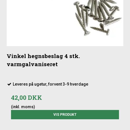
Fastgørelse: Rustfrie dykkere/slagskruer
Anbefalet tilbehør: Stolper, beslag og eventuelt stolpehatte
Vinkel hegnsbeslag 4 stk.
varmgalvaniseret
Leveres på ugetur, forvent 3-9 hverdage
42,00 DKK
(inkl. moms)
VIS PRODUKT