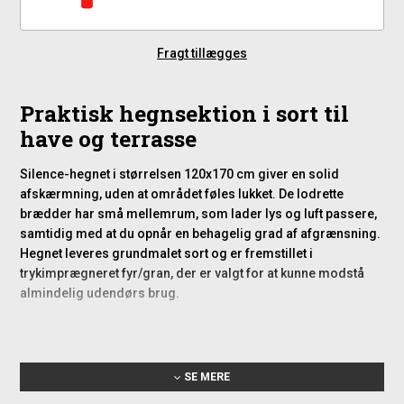
Fragt tillægges
Praktisk hegnsektion i sort til
have og terrasse
Silence-hegnet i størrelsen 120x170 cm giver en solid
afskærmning, uden at området føles lukket. De lodrette
brædder har små mellemrum, som lader lys og luft passere,
samtidig med at du opnår en behagelig grad af afgrænsning.
Hegnet leveres grundmalet sort og er fremstillet i
trykimprægneret fyr/gran, der er valgt for at kunne modstå
almindelig udendørs brug.
Funktioner og anvendelsesområder
Hegnet kan bruges i mange typer uderum. Det egner sig både
SE MERE
til indramning af terrasse, skel mellem nabogrunde eller som