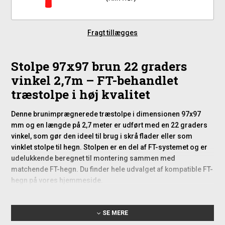
Fragt tillægges
Stolpe 97x97 brun 22 graders
vinkel 2,7m – FT-behandlet
træstolpe i høj kvalitet
Denne brunimprægnerede træstolpe i dimensionen 97x97
mm og en længde på 2,7 meter er udført med en 22 graders
vinkel, som gør den ideel til brug i skrå flader eller som
vinklet stolpe til hegn. Stolpen er en del af FT-systemet og er
udelukkende beregnet til montering sammen med
matchende FT-hegn. Du finder hele udvalget af kompatible FT-
hegn på vores
hjemmeside
.
Fordele ved FT-
SE MERE
systembehandling