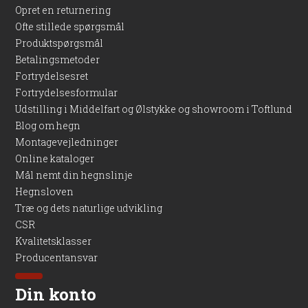
Opret en returnering
Ofte stillede spørgsmål
Kontakt os
Produktspørgsmål
Betalingsmetoder
Husk: Vi sælger kun FT stolper sammen med FT hegn for at
Fortrydelsesret
sikre korrekt pasform og holdbarhed. Har du spørgsmål om
Fortrydelsesformular
montage, valg af stolper eller andet? Du er altid velkommen
til at kontakte os – enten via telefon, chat øverst på siden eller
Udstilling i Middelfart og Ølstykke og showroom i Toftlund
mail. Vi sidder klar til at hjælpe dig godt videre med dit
Blog om hegn
hegnsprojekt.
Montagevejledninger
Online kataloger
Mål nemt din hegnslinje
Hegnsloven
Træ og dets naturlige udvikling
CSR
Kvalitetsklasser
Producentansvar
Din konto