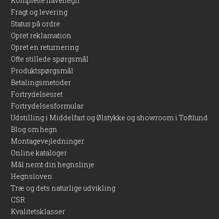
Komplette havehegn
Konklusion
Fragt og levering
Status på ordre
Søger du en solid stolpe til hegn, der kombinerer høj kvalitet
Opret reklamation
med et klassisk udtryk og en grøn overflade, så er denne
Opret en returnering
midterstolpe 90x90 grøn 2,7m det oplagte valg til dit FT-hegn.
Ofte stillede spørgsmål
Produktspørgsmål
Betalingsmetoder
Fortrydelsesret
Fortrydelsesformular
Udstilling i Middelfart og Ølstykke og showroom i Toftlund
Blog om hegn
Montagevejledninger
Online kataloger
Mål nemt din hegnslinje
Hegnsloven
Træ og dets naturlige udvikling
CSR
Kvalitetsklasser