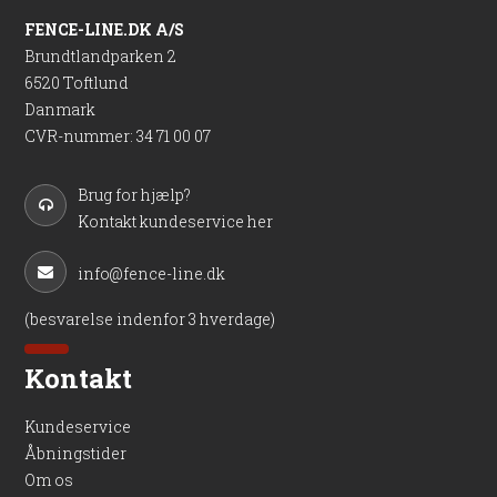
FENCE-LINE.DK A/S
Brundtlandparken 2
6520 Toftlund
Danmark
CVR-nummer
:
34 71 00 07
Brug for hjælp?
Kontakt kundeservice her
info@fence-line.dk
(besvarelse indenfor 3 hverdage)
Kontakt
Kundeservice
Åbningstider
Om os