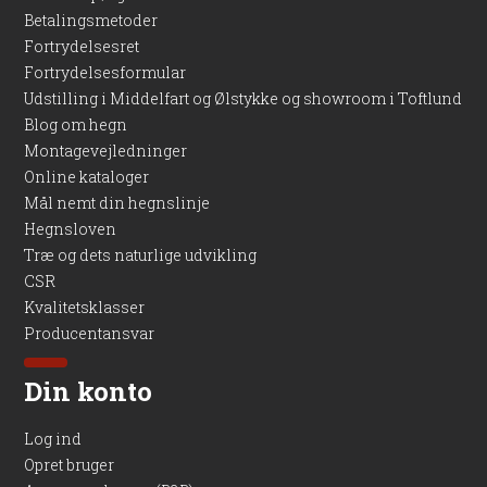
Betalingsmetoder
Fortrydelsesret
Fortrydelsesformular
Udstilling i Middelfart og Ølstykke og showroom i Toftlund
Blog om hegn
Montagevejledninger
Online kataloger
Mål nemt din hegnslinje
Hegnsloven
Træ og dets naturlige udvikling
CSR
Kvalitetsklasser
Producentansvar
Din konto
Log ind
Opret bruger