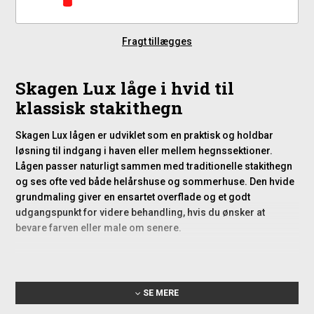
Fragt tillægges
Skagen Lux låge i hvid til
klassisk stakithegn
Skagen Lux lågen er udviklet som en praktisk og holdbar
løsning til indgang i haven eller mellem hegnssektioner.
Lågen passer naturligt sammen med traditionelle stakithegn
og ses ofte ved både helårshuse og sommerhuse. Den hvide
grundmaling giver en ensartet overflade og et godt
udgangspunkt for videre behandling, hvis du ønsker at
bevare farven eller male om senere.
Specifiaktioner
Mål: 150 x 80 cm (BxH)
SE MERE
Grundmalet hvid 2 gange