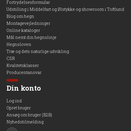
Fortrydelsesformular
Udstilling i Middelfart og Ølstykke og showroom i Toftlund
Blog om hegn
Montagevejledninger
Online kataloger
Mål nemt din hegnslinje
Hegnsloven
Træ og dets naturlige udvikling
CSR
Kvalitetsklasser
Producentansvar
Din konto
Log ind
Opret bruger
Ansøg om bruger (B2B)
Nyhedstilmelding