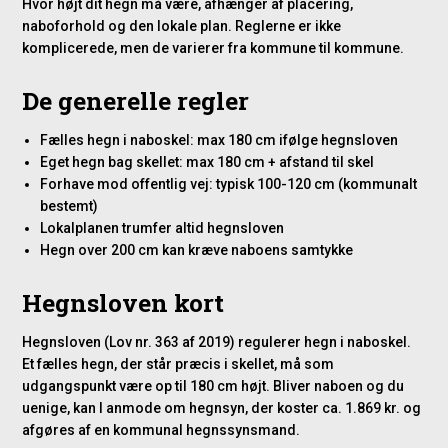
Hvor højt dit hegn må være, afhænger af placering,
naboforhold og den lokale plan. Reglerne er ikke
komplicerede, men de varierer fra kommune til kommune.
De generelle regler
Fælles hegn i naboskel: max 180 cm ifølge hegnsloven
Eget hegn bag skellet: max 180 cm + afstand til skel
Forhave mod offentlig vej: typisk 100-120 cm (kommunalt
bestemt)
Lokalplanen trumfer altid hegnsloven
Hegn over 200 cm kan kræve naboens samtykke
Hegnsloven kort
Hegnsloven (Lov nr. 363 af 2019) regulerer hegn i naboskel.
Et fælles hegn, der står præcis i skellet, må som
udgangspunkt være op til 180 cm højt. Bliver naboen og du
uenige, kan I anmode om hegnsyn, der koster ca. 1.869 kr. og
afgøres af en kommunal hegnssynsmand.