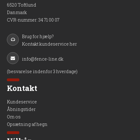
6520 Toftlund
Danmark
CVR-nummer
:
34 71 00 07
Brug for hjælp?
Kontakt kundeservice her
info@fence-line.dk
(besvarelse indenfor 3 hverdage)
Kontakt
Kundeservice
Åbningstider
Om os
Opsætning af hegn