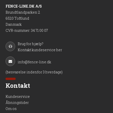
FENCE-LINE.DK A/S
Brundtlandparken 2
6520 Toftlund
Danmark
CVR-nummer
:
34 71 00 07
Brug for hjælp?
Kontakt kundeservice her
info@fence-line.dk
(besvarelse indenfor 3 hverdage)
Kontakt
Kundeservice
Åbningstider
Om os