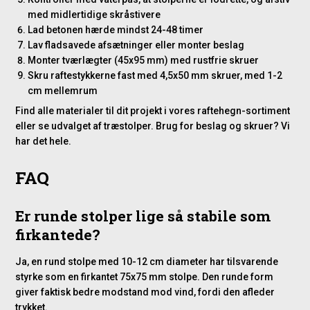
med midlertidige skråstivere
Lad betonen hærde mindst 24-48 timer
Lav fladsavede afsætninger eller monter beslag
Monter tværlægter (45x95 mm) med rustfrie skruer
Skru raftestykkerne fast med 4,5x50 mm skruer, med 1-2
cm mellemrum
Find alle materialer til dit projekt i vores
raftehegn-sortiment
eller se
udvalget af træstolper
. Brug for
beslag og skruer
? Vi
har det hele.
FAQ
Er runde stolper lige så stabile som
firkantede?
Ja, en rund stolpe med 10-12 cm diameter har tilsvarende
styrke som en firkantet 75x75 mm stolpe. Den runde form
giver faktisk bedre modstand mod vind, fordi den afleder
trykket.