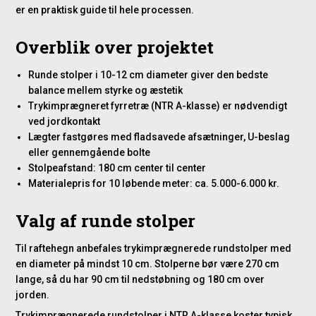
er en praktisk guide til hele processen.
Overblik over projektet
Runde stolper i 10-12 cm diameter giver den bedste
balance mellem styrke og æstetik
Trykimprægneret fyrretræ (NTR A-klasse) er nødvendigt
ved jordkontakt
Lægter fastgøres med fladsavede afsætninger, U-beslag
eller gennemgående bolte
Stolpeafstand: 180 cm center til center
Materialepris for 10 løbende meter: ca. 5.000-6.000 kr.
Valg af runde stolper
Til raftehegn anbefales trykimprægnerede rundstolper med
en diameter på mindst 10 cm. Stolperne bør være 270 cm
lange, så du har 90 cm til nedstøbning og 180 cm over
jorden.
Trykimprægnerede rundstolper i NTR A-klasse koster typisk