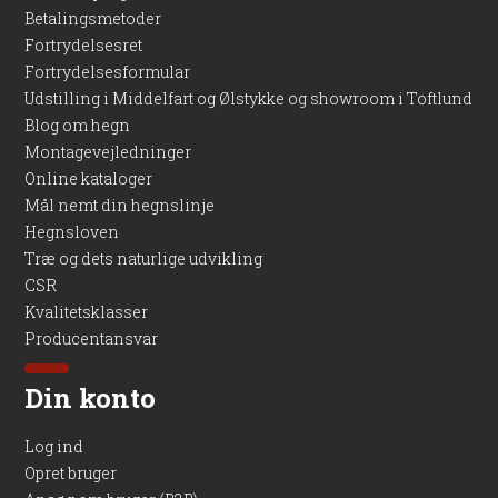
Betalingsmetoder
Fortrydelsesret
Fortrydelsesformular
Udstilling i Middelfart og Ølstykke og showroom i Toftlund
Blog om hegn
Montagevejledninger
Online kataloger
Mål nemt din hegnslinje
Hegnsloven
Træ og dets naturlige udvikling
CSR
Kvalitetsklasser
Producentansvar
Din konto
Log ind
Opret bruger