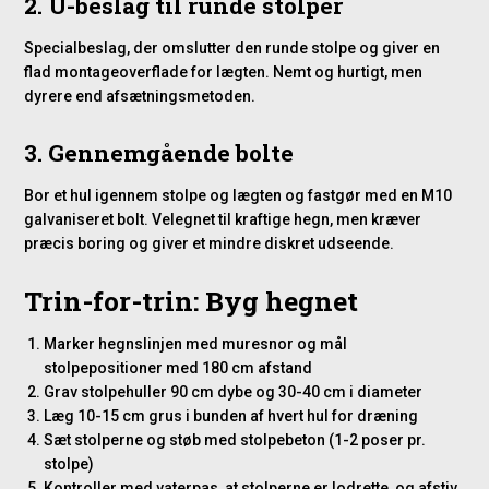
2. U-beslag til runde stolper
Specialbeslag, der omslutter den runde stolpe og giver en
flad montageoverflade for lægten. Nemt og hurtigt, men
dyrere end afsætningsmetoden.
3. Gennemgående bolte
Bor et hul igennem stolpe og lægten og fastgør med en M10
galvaniseret bolt. Velegnet til kraftige hegn, men kræver
præcis boring og giver et mindre diskret udseende.
Trin-for-trin: Byg hegnet
Marker hegnslinjen med muresnor og mål
stolpepositioner med 180 cm afstand
Grav stolpehuller 90 cm dybe og 30-40 cm i diameter
Læg 10-15 cm grus i bunden af hvert hul for dræning
Sæt stolperne og støb med stolpebeton (1-2 poser pr.
stolpe)
Kontroller med vaterpas, at stolperne er lodrette, og afstiv