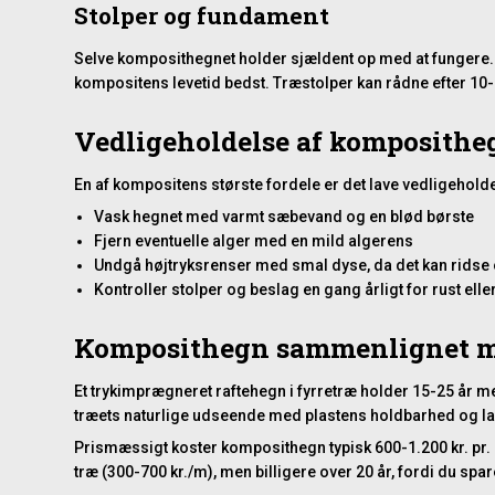
Stolper og fundament
Selve komposithegnet holder sjældent op med at fungere. 
kompositens levetid bedst. Træstolper kan rådne efter 10-1
Vedligeholdelse af komposithe
En af kompositens største fordele er det lave vedligehold
Vask hegnet med varmt sæbevand og en blød børste
Fjern eventuelle alger med en mild algerens
Undgå højtryksrenser med smal dyse, da det kan ridse
Kontroller stolper og beslag en gang årligt for rust elle
Komposithegn sammenlignet me
Et trykimprægneret
raftehegn i fyrretræ
holder 15-25 år m
træets naturlige udseende med plastens holdbarhed og la
Prismæssigt koster komposithegn typisk 600-1.200 kr. pr.
træ (300-700 kr./m), men billigere over 20 år, fordi du spa