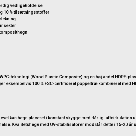
ærdig vedligeholdelse
og 10 % tilsætningsstoffer
blekning
 insekter
s komposithegn
 WPC-teknologi (Wood Plastic Composite) og en høj andel HDPE-plast 
ruger eksempelvis 100 % FSC-certificeret poppeltræ kombineret med H
evel kan hegn placeret i konstant skygge med dårlig luftcirkulation 
anelse. Kvalitetshegn med UV-stabilisatorer modstår dette i 15-20 år 