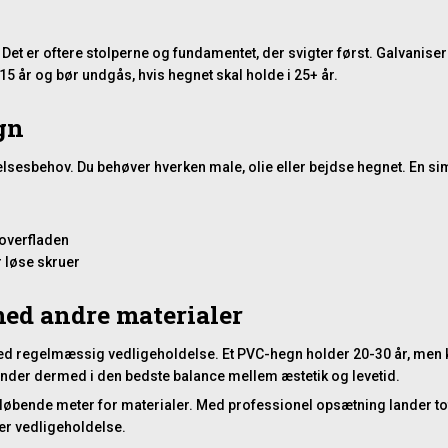
Det er oftere
stolperne og fundamentet
, der svigter først. Galvanise
5 år og bør undgås, hvis hegnet skal holde i 25+ år.
gn
elsesbehov. Du behøver hverken male, olie eller bejdse hegnet. En s
 overfladen
r løse skruer
d andre materialer
ed regelmæssig vedligeholdelse. Et
PVC-hegn
holder 20-30 år, men 
nder dermed i den bedste balance mellem æstetik og levetid.
 løbende meter for materialer. Med
professionel opsætning
lander to
rer vedligeholdelse.