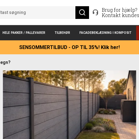
Brug for hjælp?
Kontakt kundes
HELE PAKKER / PALLEVARER
TILBEHØR
FACADEBEKLÆDNING I KOMPOSIT
SENSOMMERTILBUD - OP TIL 35%! Klik her!
hegn?