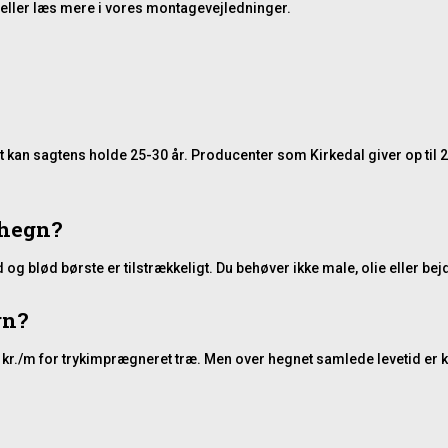
eller læs mere i vores
montagevejledninger
.
 kan sagtens holde 25-30 år. Producenter som Kirkedal giver op til 
thegn?
 blød børste er tilstrækkeligt. Du behøver ikke male, olie eller bej
gn?
kr./m for trykimprægneret træ. Men over hegnet samlede levetid er kom