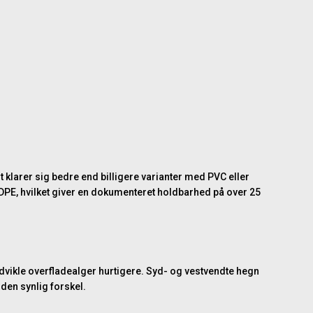
klarer sig bedre end billigere varianter med PVC eller
DPE, hvilket giver en dokumenteret holdbarhed på over 25
udvikle overfladealger hurtigere. Syd- og vestvendte hegn
uden synlig forskel.