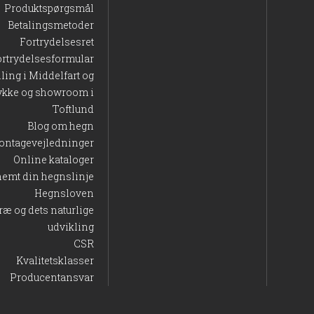
Produktspørgsmål
Betalingsmetoder
Fortrydelsesret
ortrydelsesformular
lling i Middelfart og
ykke og showroom i
Toftlund
Blog om hegn
ontagevejledninger
Online kataloger
nemt din hegnslinje
Hegnsloven
ræ og dets naturlige
udvikling
CSR
Kvalitetsklasser
Producentansvar