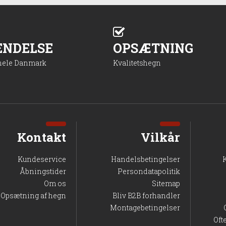
ENDELSE
OPSÆTNING
 hele Danmark
Kvalitetshegn
Kontakt
Vilkår
Kundeservice
Handelsbetingelser
Åbningstider
Persondatapolitik
Om os
Sitemap
Opsætning af hegn
Bliv B2B forhandler
Montagebetingelser
Oft