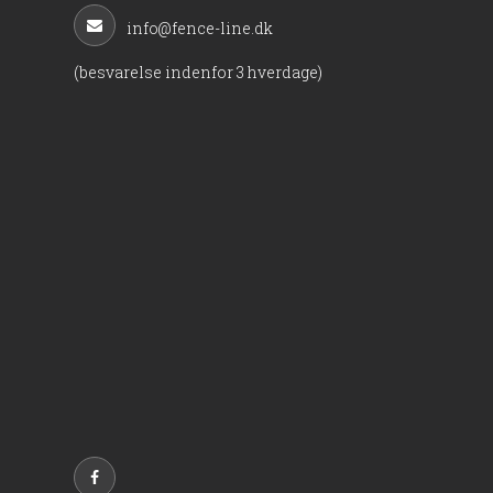
info@fence-line.dk
(besvarelse indenfor 3 hverdage)