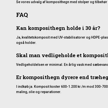
Se
vores udvalg af komposithegn med stolper og tilbehør
FAQ
Kan komposithegn holde i 30 år?
Ja, kvalitetskomposit med UV-stabilisatorer og HDPE-plast
også holder.
Skal man vedligeholde et komposi
Vedligeholdelsen er minimal. En årlig vask med sæbevand og
Er komposithegn dyrere end træhe
I indkøb ja. Komposit koster 600-1.200 kr./m mod 300-700 
maling, olie og reparationer.