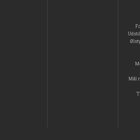
F
Udsti
Ølst
M
Mål 
T