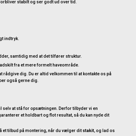
orbliver stabilt og ser godt ud over tid.
t indtryk.
, samtidig med at det tilfører struktur.
e adskilt fra et mere formelt haveområde.
 rådgive dig. Du er altid velkommen til at
kontakte os
på
lper også gerne dig.
l selv at stå for opsætningen. Derfor tilbyder vi en
garanterer et holdbart og flot resultat, så du kan nyde dit
Få et tilbud på montering, når du vælger dit
stakit
, og lad os