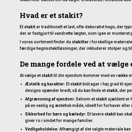
Hvad er et stakit?
Et
stakit
er traditionelt et lavt, ofte dekorativt hegn, der 
der er fastgjort til vandrette lægter, som igen er montere
I vores sortiment finder du
stakitter
i forskellige material
færdige hegnsstakitløsninger, der inkluderer stolper og ti
De mange fordele ved at vælge e
At vælge et
stakit
til din ejendom kommer med en række mark
Æstetik og karakter:
Et
stakit
bidrager i høj grad til e
designs spænder bredt, så du kan finde et
stakit
, der p
Afgrænsning af ejendom:
Selvom et
stakit
sjældent er 
på en venlig og æstetisk måde, ideelt for forhaver eller 
Sikkerhed for børn og kæledyr:
Et lavere
stakit
kan skab
giver ro i sindet for mange familier.
Vedligeholdelse:
Afhængigt af det valgte materiale kan