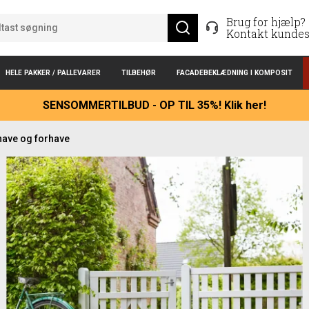
Brug for hjælp?
Kontakt kundes
HELE PAKKER / PALLEVARER
TILBEHØR
FACADEBEKLÆDNING I KOMPOSIT
SENSOMMERTILBUD - OP TIL 35%! Klik her!
n have og forhave