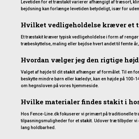
Levetiden for et træstakit varierer afhængigt af træsort, 
bejdsning kan forlænge levetiden betydeligt, især for ud
Hvilket vedligeholdelse kræver et 
Et træstakit kræver typisk vedligeholdelse i form af rengør
træbeskyttelse, maling eller bejdse hvert andet til femte år
Hvordan vælger jeg den rigtige højde
Valget af højde til dit
stakit
afhænger af formålet. Til en fo
beskytte mindre børn eller kæledyr, kan en højde på 100-1
om
hegnsloven
på vores hjemmeside.
Hvilke materialer findes stakit i h
Hos Fence-Line.dk fokuserer vi primært på traditionelle tr
tilpasningsmuligheder for et
stakit
. Udover træ tilbyder v
lang holdbarhed.