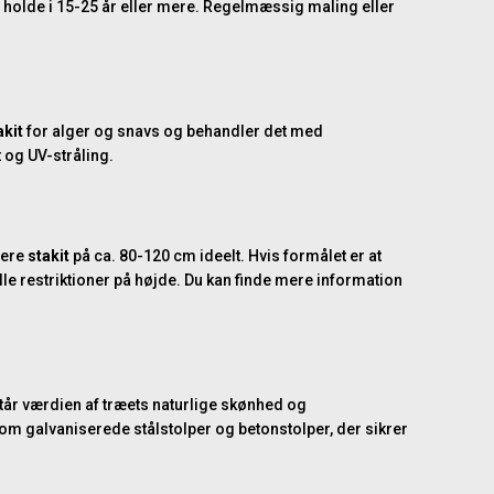
it holde i 15-25 år eller mere. Regelmæssig maling eller
akit
for alger og snavs og behandler det med
t og UV-stråling.
vere
stakit
på ca. 80-120 cm ideelt. Hvis formålet er at
le restriktioner på højde. Du kan finde mere information
står værdien af træets naturlige skønhed og
åsom galvaniserede stålstolper og betonstolper, der sikrer