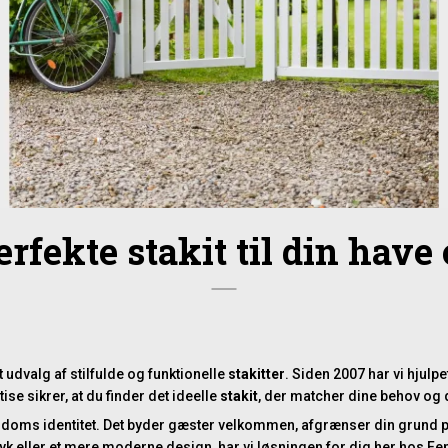
erfekte stakit til din have
t udvalg af stilfulde og funktionelle
stakitter
. Siden 2007 har vi hjul
ise sikrer, at du finder det ideelle
stakit
, der matcher dine behov og 
jendoms identitet. Det byder gæster velkommen, afgrænser din grund p
yk eller et mere moderne design, har vi løsningen for dig her hos Fe