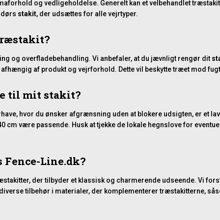
klimaforhold og vedligeholdelse. Generelt kan et velbehandlet træstak
endørs
stakit
, der udsættes for alle vejrtyper.
træstakit?
ing og overfladebehandling. Vi anbefaler, at du jævnligt rengør dit
st
, afhængig af produkt og vejrforhold. Dette vil beskytte træet mod fug
 til mit stakit?
rhave, hvor du ønsker afgrænsning uden at blokere udsigten, er et la
40 cm være passende. Husk at tjekke de lokale hegnslove for eventuel
os Fence-Line.dk?
æstakitter, der tilbyder et klassisk og charmerende udseende. Vi for
i diverse tilbehør i materialer, der komplementerer træstakitterne, s