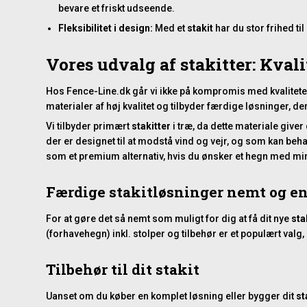
bevare et friskt udseende.
Fleksibilitet i design:
Med et
stakit
har du stor frihed ti
Vores udvalg af stakitter: Kvali
Hos Fence-Line.dk går vi ikke på kompromis med kvaliteten.
materialer af høj kvalitet og tilbyder færdige løsninger, de
Vi tilbyder primært
stakitter
i træ, da dette materiale giv
der er designet til at modstå vind og vejr, og som kan be
som et premium alternativ, hvis du ønsker et hegn med m
Færdige stakitløsninger nemt og e
For at gøre det så nemt som muligt for dig at få dit nye
sta
(forhavehegn) inkl. stolper og tilbehør
er et populært valg,
Tilbehør til dit stakit
Uanset om du køber en komplet løsning eller bygger dit
st