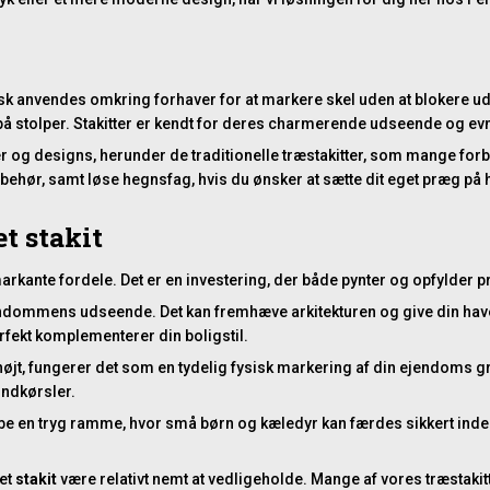
typisk anvendes omkring forhaver for at markere skel uden at blokere ud
t på stolper. Stakitter er kendt for deres charmerende udseende og ev
er og designs, herunder de traditionelle træstakitter, som mange for
lbehør, samt løse hegnsfag, hvis du ønsker at sætte dit eget præg på 
t stakit
ante fordele. Det er en investering, der både pynter og opfylder prak
jendommens udseende. Det kan fremhæve arkitekturen og give din hav
erfekt komplementerer din boligstil.
højt, fungerer det som en tydelig fysisk markering af din ejendoms 
indkørsler.
e en tryg ramme, hvor små børn og kæledyr kan færdes sikkert inden f
 et
stakit
være relativt nemt at vedligeholde. Mange af vores træstakit