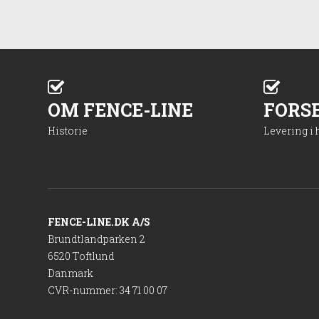
OM FENCE-LINE
FORS
Historie
Levering i
FENCE-LINE.DK A/S
Brundtlandparken 2
6520 Toftlund
Danmark
CVR-nummer
:
34 71 00 07