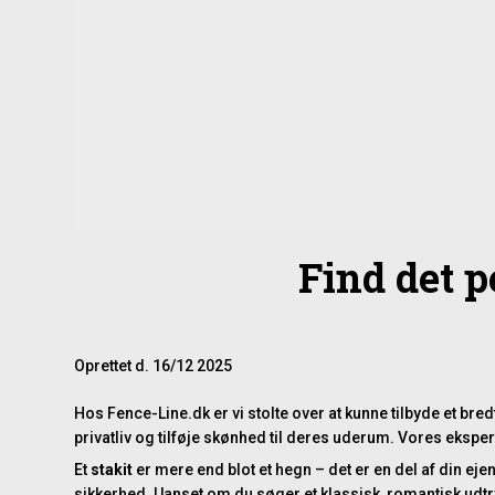
Find det p
Oprettet d.
16/12 2025
Hos Fence-Line.dk er vi stolte over at kunne tilbyde et bred
privatliv og tilføje skønhed til deres uderum. Vores ekspert
Et
stakit
er mere end blot et hegn – det er en del af din e
sikkerhed. Uanset om du søger et klassisk, romantisk udtr