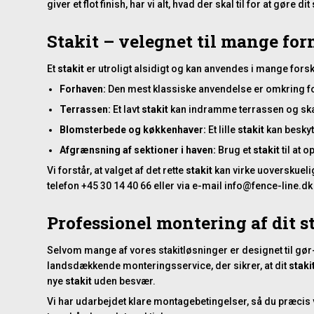
giver et flot finish, har vi alt, hvad der skal til for at gøre dit
Stakit – velegnet til mange for
Et
stakit
er utroligt alsidigt og kan anvendes i mange fo
Forhaven:
Den mest klassiske anvendelse er omkring fo
Terrassen:
Et lavt
stakit
kan indramme terrassen og sk
Blomsterbede og køkkenhaver:
Et lille
stakit
kan beskyt
Afgrænsning af sektioner i haven:
Brug et
stakit
til at 
Vi forstår, at valget af det rette
stakit
kan virke uoverskuelig
telefon +45 30 14 40 66 eller via e-mail info@fence-line.dk
Professionel montering af dit s
Selvom mange af vores stakitløsninger er designet til gør-det
landsdækkende
monteringsservice
, der sikrer, at dit
staki
nye
stakit
uden besvær.
Vi har udarbejdet klare
montagebetingelser
, så du præcis 