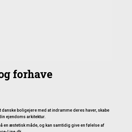
 og forhave
pet danske boligejere med at indramme deres haver, skabe
din ejendoms arkitektur.
å en æstetisk måde, og kan samtidig give en følelse af
nce-Line.dk.