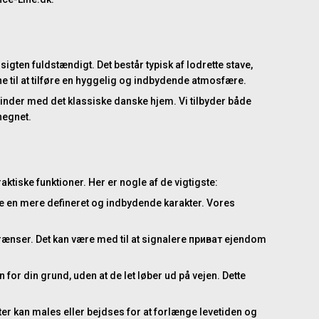
sigten fuldstændigt. Det består typisk af lodrette stave,
ne til at tilføre en hyggelig og indbydende atmosfære.
binder med det klassiske danske hjem. Vi tilbyder både
hegnet.
tiske funktioner. Her er nogle af de vigtigste:
e en mere defineret og indbydende karakter. Vores
grænser. Det kan være med til at signalere приват ejendom
or din grund, uden at de let løber ud på vejen. Dette
ter kan males eller bejdses for at forlænge levetiden og