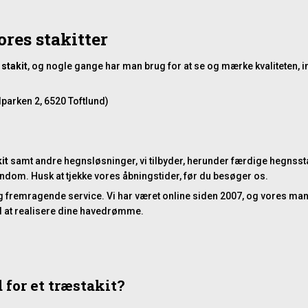
res stakitter
e
stakit
, og nogle gange har man brug for at se og mærke kvaliteten, in
parken 2, 6520 Toftlund)
it
samt andre hegnsløsninger, vi tilbyder, herunder
færdige hegnssta
jendom. Husk at tjekke vores
åbningstider
, før du besøger os.
tet og fremragende service. Vi har været online siden 2007, og vores
med at realisere dine havedrømme.
for et træstakit?