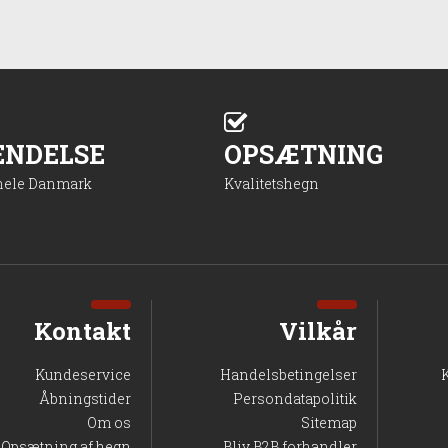
ENDELSE
OPSÆTNING
 hele Danmark
Kvalitetshegn
Kontakt
Vilkår
Kundeservice
Handelsbetingelser
Åbningstider
Persondatapolitik
Om os
Sitemap
Opsætning af hegn
Bliv B2B forhandler