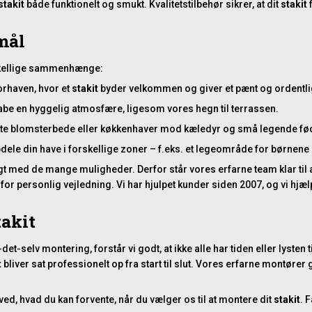
stakit
både funktionelt og smukt. Kvalitetstilbehør sikrer, at dit
stakit
f
mål
rskellige sammenhænge:
rhaven, hvor et
stakit
byder velkommen og giver et pænt og ordentlig
abe en hyggelig atmosfære, ligesom vores
hegn til terrassen
.
te blomsterbede eller køkkenhaver mod kæledyr og små legende fødder
opdele din have i forskellige zoner – f.eks. et legeområde for børnen
t med de mange muligheder. Derfor står vores erfarne team klar til at
 for personlig vejledning. Vi har hjulpet kunder siden 2007, og vi hjæ
takit
-selv montering, forstår vi godt, at ikke alle har tiden eller lysten ti
t
bliver sat professionelt op fra start til slut. Vores erfarne montører 
ved, hvad du kan forvente, når du vælger os til at montere dit
stakit
. 