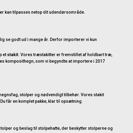
, der kan tilpasses netop dit udendørsområde.
dig se godt ud i mange år. Derfor importerer vi kun
p et
stakit
. Vores træstakitter er fremstillet af holdbart træ,
res
komposithegn
, som vi begyndte at importere i 2017
: hegnsfag, stolper og nødvendigt tilbehør. Vores
stakit
Du får en komplet pakke, klar til opsætning.
tolper
og
beslag
til
stolpehatte
, der beskytter stolperne og