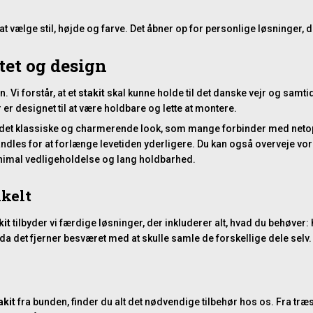
l at vælge stil, højde og farve. Det åbner op for personlige løsninger
tet og design
 Vi forstår, at et
stakit
skal kunne holde til det danske vejr og samti
r er designet til at være holdbare og lette at montere.
er det klassiske og charmerende look, som mange forbinder med neto
handles for at forlænge levetiden yderligere. Du kan også overveje vo
inimal vedligeholdelse og lang holdbarhed.
nkelt
kit
tilbyder vi færdige løsninger, der inkluderer alt, hvad du behøver
 da det fjerner besværet med at skulle samle de forskellige dele selv. 
akit
fra bunden, finder du alt det nødvendige tilbehør hos os. Fra
træs